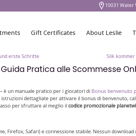
10031 Water 
tments
Gift Certificates
About Leslie
T
und erste Schritte
Slik kommer 
 Guida Pratica alle Scommesse Onl
 è un manuale pratico per i giocatori di
Bonus benvenuto p
i istruzioni dettagliate per attivare il bonus di benvenuto, cal
sso per sfruttare al meglio il
codice promozionale planetw
 Firefox, Safari) e connessione stabile. Nessun download ric