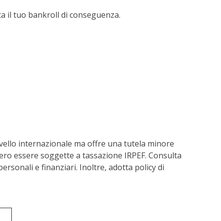
a il tuo bankroll di conseguenza.
ivello internazionale ma offre una tutela minore
bbero essere soggette a tassazione IRPEF. Consulta
rsonali e finanziari. Inoltre, adotta policy di