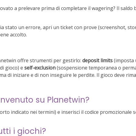
ovato a prelevare prima di completare il wagering? Il saldo 
sia stato un errore, apri un ticket con prove (screenshot, stor
ene accolto.
anetwin offre strumenti per gestirlo:
deposit limits
(imposta 
di gioco) e
self-exclusion
(sospensione temporanea o permane
ma di iniziare e di non inseguire le perdite. Il gioco deve ri
benvenuto su Planetwin?
to indicato nei termini) e inserisci il codice promozionale se
tti i giochi?