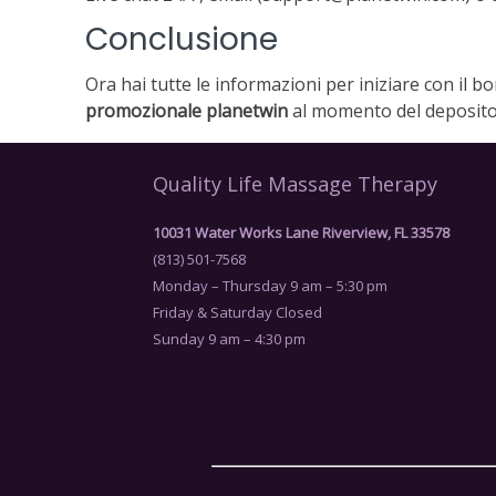
Conclusione
Ora hai tutte le informazioni per iniziare con il 
promozionale planetwin
al momento del deposito 
Quality Life Massage Therapy
10031 Water Works Lane Riverview, FL 33578
(813) 501-7568
Monday – Thursday 9 am – 5:30 pm
Friday & Saturday Closed
Sunday 9 am – 4:30 pm