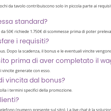
iochi da tavolo contribuiscono solo in piccola parte ai requisit
messa standard?
da 50€ richiede 1.750€ di scommesse prima di poter prelevare
re i requisiti?
onus. Dopo la scadenza, il bonus e le eventuali vincite vengon
ito prima di aver completato il w
i vincite generate con esso.
i vincita dal bonus?
olla i termini specifici della promozione.
ienti?
lefono (numero presente sul sito). La live chat è la soluzion