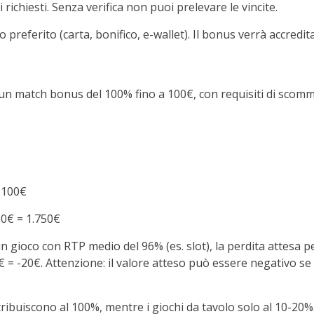
richiesti. Senza verifica non puoi prelevare le vincite.
o preferito (carta, bonifico, e-wallet). Il bonus verrà accredi
un match bonus del 100% fino a 100€, con requisiti di scommes
= 100€
50€ = 1.750€
gioco con RTP medio del 96% (es. slot), la perdita attesa per
€ = -20€. Attenzione: il valore atteso può essere negativo se
ribuiscono al 100%, mentre i giochi da tavolo solo al 10-20%. L