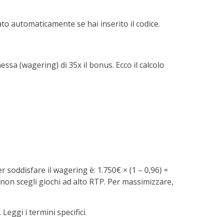
tato automaticamente se hai inserito il codice.
sa (wagering) di 35x il bonus. Ecco il calcolo
 soddisfare il wagering è: 1.750€ × (1 – 0,96) =
 non scegli giochi ad alto RTP. Per massimizzare,
eggi i termini specifici.