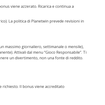
bonus viene azzerato. Ricarica e continua a
ico). La politica di Planetwin prevede revisioni in
un massimo giornaliero, settimanale o mensile),
nte). Attivali dal menu “Gioco Responsabile”. Ti
manere un divertimento, non una fonte di reddito.
 richiesto. Il bonus viene accreditato