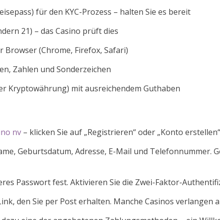
sepass) für den KYC-Prozess – halten Sie es bereit
dern 21) – das Casino prüft dies
r Browser (Chrome, Firefox, Safari)
ben, Zahlen und Sonderzeichen
der Kryptowährung) mit ausreichendem Guthaben
ino nv
– klicken Sie auf „Registrieren“ oder „Konto erstellen“
ame, Geburtsdatum, Adresse, E-Mail und Telefonnummer. Ge
s Passwort fest. Aktivieren Sie die Zwei-Faktor-Authentifiz
Link, den Sie per Post erhalten. Manche Casinos verlangen a