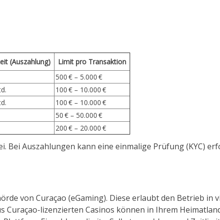
eit (Auszahlung)
Limit pro Transaktion
500 € – 5.000 €
td.
100 € – 10.000 €
td.
100 € – 10.000 €
50 € – 50.000 €
200 € – 20.000 €
. Bei Auszahlungen kann eine einmalige Prüfung (KYC) erfo
hörde von Curaçao (eGaming). Diese erlaubt den Betrieb in v
 Curaçao-lizenzierten Casinos können in Ihrem Heimatland s