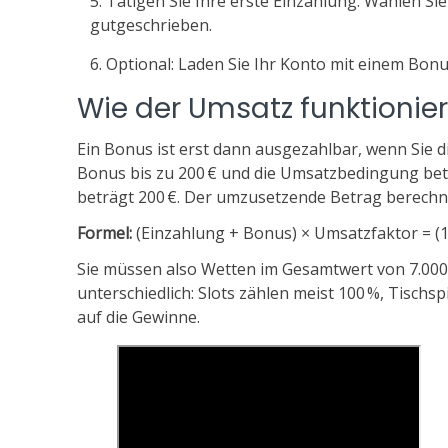
Tätigen Sie Ihre erste Einzahlung. Wählen 
gutgeschrieben.
Optional: Laden Sie Ihr Konto mit einem Bonu
Wie der Umsatz funktionier
Ein Bonus ist erst dann ausgezahlbar, wenn Sie
Bonus bis zu 200 € und die Umsatzbedingung betr
beträgt 200 €. Der umzusetzende Betrag berechnet
Formel:
(Einzahlung + Bonus) × Umsatzfaktor = (100
Sie müssen also Wetten im Gesamtwert von 7.000 
unterschiedlich: Slots zählen meist 100 %, Tisch
auf die Gewinne.