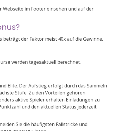
er Webseite im Footer einsehen und auf der
onus?
beträgt der Faktor meist 40x auf die Gewinne.
kurse werden tagesaktuell berechnet.
und Elite. Der Aufstieg erfolgt durch das Sammeln
ächste Stufe. Zu den Vorteilen gehören
nders aktive Spieler erhalten Einladungen zu
unktzahl und den aktuellen Status jederzeit
den Sie die häufigsten Fallstricke und