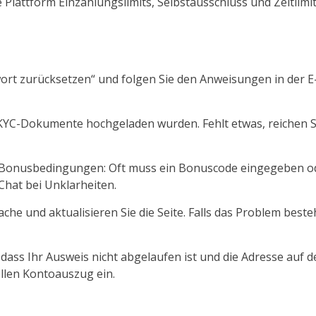
 Plattform Einzahlungslimits, Selbstausschluss und Zeitlimit
wort zurücksetzen“ und folgen Sie den Anweisungen in der E
 KYC-Dokumente hochgeladen wurden. Fehlt etwas, reichen S
 Bonusbedingungen: Oft muss ein Bonuscode eingegeben od
Chat bei Unklarheiten.
he und aktualisieren Sie die Seite. Falls das Problem best
 dass Ihr Ausweis nicht abgelaufen ist und die Adresse auf
ellen Kontoauszug ein.