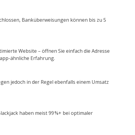
geschlossen, Banküberweisungen können bis zu 5
imierte Website – öffnen Sie einfach die Adresse
 app-ähnliche Erfahrung.
egen jedoch in der Regel ebenfalls einem Umsatz
Blackjack haben meist 99 %+ bei optimaler