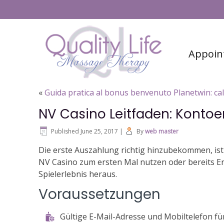
#6 (no title)
Contact
Appoin
«
Guida pratica al bonus benvenuto Planetwin: calc
NV Casino Leitfaden: Kontoe
Published
June 25, 2017
|
By
web master
Die erste Auszahlung richtig hinzubekommen, ist d
NV Casino zum ersten Mal nutzen oder bereits Er
Spielerlebnis heraus.
Voraussetzungen
Gültige E-Mail-Adresse und Mobiltelefon für