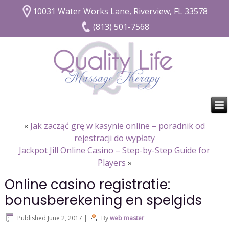
10031 Water Works Lane, Riverview, FL 33578
(813) 501-7568
«
Jak zacząć grę w kasynie online – poradnik od
rejestracji do wypłaty
Jackpot Jill Online Casino – Step-by-Step Guide for
Players
»
Online casino registratie:
bonusberekening en spelgids
Published
June 2, 2017
|
By
web master