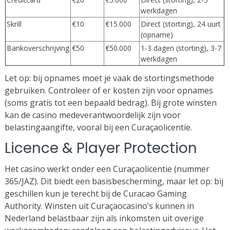
werkdagen
Skrill
€10
€15.000
Direct (storting), 24 uurt
(opname)
Bankoverschrijving
€50
€50.000
1-3 dagen (storting), 3-7
werkdagen
Let op: bij opnames moet je vaak de stortingsmethode
gebruiken. Controleer of er kosten zijn voor opnames
(soms gratis tot een bepaald bedrag). Bij grote winsten
kan de casino medeverantwoordelijk zijn voor
belastingaangifte, vooral bij een Curaçaolicentie.
Licence & Player Protection
Het casino werkt onder een Curaçaolicentie (nummer
365/JAZ). Dit biedt een basisbescherming, maar let op: bij
geschillen kun je terecht bij de Curacao Gaming
Authority. Winsten uit Curaçaocasino’s kunnen in
Nederland belastbaar zijn als inkomsten uit overige