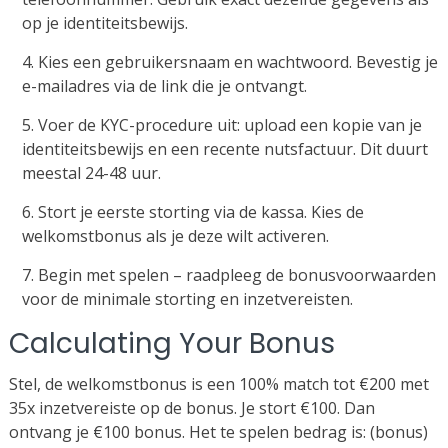
op je identiteitsbewijs.
Kies een gebruikersnaam en wachtwoord. Bevestig je
e-mailadres via de link die je ontvangt.
Voer de KYC-procedure uit: upload een kopie van je
identiteitsbewijs en een recente nutsfactuur. Dit duurt
meestal 24-48 uur.
Stort je eerste storting via de kassa. Kies de
welkomstbonus als je deze wilt activeren.
Begin met spelen – raadpleeg de bonusvoorwaarden
voor de minimale storting en inzetvereisten.
Calculating Your Bonus
Stel, de welkomstbonus is een 100% match tot €200 met
35x inzetvereiste op de bonus. Je stort €100. Dan
ontvang je €100 bonus. Het te spelen bedrag is: (bonus)