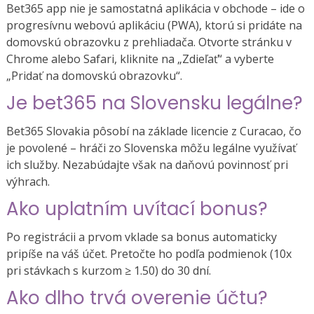
Bet365 app nie je samostatná aplikácia v obchode – ide o
progresívnu webovú aplikáciu (PWA), ktorú si pridáte na
domovskú obrazovku z prehliadača. Otvorte stránku v
Chrome alebo Safari, kliknite na „Zdieľať“ a vyberte
„Pridať na domovskú obrazovku“.
Je bet365 na Slovensku legálne?
Bet365 Slovakia pôsobí na základe licencie z Curacao, čo
je povolené – hráči zo Slovenska môžu legálne využívať
ich služby. Nezabúdajte však na daňovú povinnosť pri
výhrach.
Ako uplatním uvítací bonus?
Po registrácii a prvom vklade sa bonus automaticky
pripíše na váš účet. Pretočte ho podľa podmienok (10x
pri stávkach s kurzom ≥ 1.50) do 30 dní.
Ako dlho trvá overenie účtu?