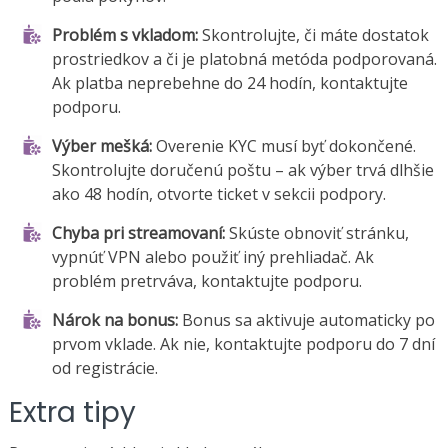
Problém s vkladom:
Skontrolujte, či máte dostatok
prostriedkov a či je platobná metóda podporovaná.
Ak platba neprebehne do 24 hodín, kontaktujte
podporu.
Výber mešká:
Overenie KYC musí byť dokončené.
Skontrolujte doručenú poštu – ak výber trvá dlhšie
ako 48 hodín, otvorte ticket v sekcii podpory.
Chyba pri streamovaní:
Skúste obnoviť stránku,
vypnúť VPN alebo použiť iný prehliadač. Ak
problém pretrváva, kontaktujte podporu.
Nárok na bonus:
Bonus sa aktivuje automaticky po
prvom vklade. Ak nie, kontaktujte podporu do 7 dní
od registrácie.
Extra tipy