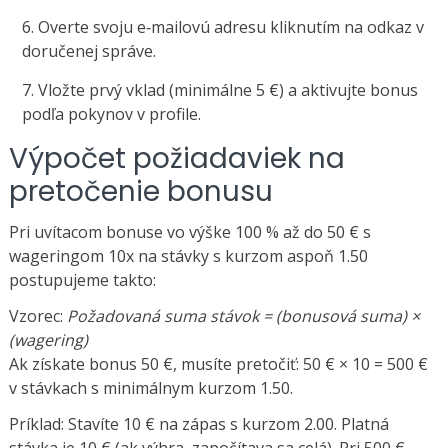
Overte svoju e‑mailovú adresu kliknutím na odkaz v
doručenej správe.
Vložte prvý vklad (minimálne 5 €) a aktivujte bonus
podľa pokynov v profile.
Výpočet požiadaviek na
pretočenie bonusu
Pri uvítacom bonuse vo výške 100 % až do 50 € s
wageringom 10x na stávky s kurzom aspoň 1.50
postupujeme takto:
Vzorec:
Požadovaná suma stávok = (bonusová suma) ×
(wagering)
Ak získate bonus 50 €, musíte pretočiť: 50 € × 10 = 500 €
v stávkach s minimálnym kurzom 1.50.
Príklad: Stavíte 10 € na zápas s kurzom 2.00. Platná