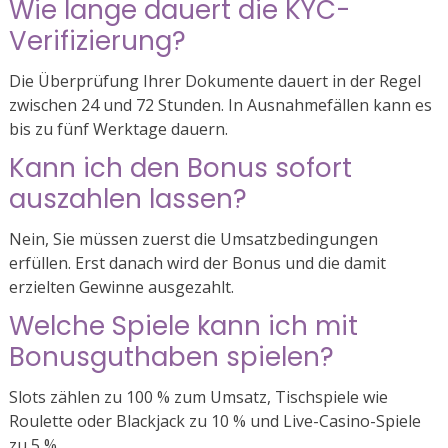
Wie lange dauert die KYC-
Verifizierung?
Die Überprüfung Ihrer Dokumente dauert in der Regel
zwischen 24 und 72 Stunden. In Ausnahmefällen kann es
bis zu fünf Werktage dauern.
Kann ich den Bonus sofort
auszahlen lassen?
Nein, Sie müssen zuerst die Umsatzbedingungen
erfüllen. Erst danach wird der Bonus und die damit
erzielten Gewinne ausgezahlt.
Welche Spiele kann ich mit
Bonusguthaben spielen?
Slots zählen zu 100 % zum Umsatz, Tischspiele wie
Roulette oder Blackjack zu 10 % und Live-Casino-Spiele
zu 5 %.