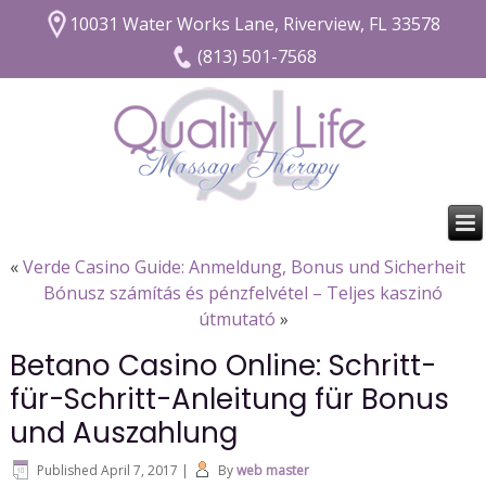
10031 Water Works Lane, Riverview, FL 33578
(813) 501-7568
«
Verde Casino Guide: Anmeldung, Bonus und Sicherheit
Bónusz számítás és pénzfelvétel – Teljes kaszinó
útmutató
»
Betano Casino Online: Schritt-
für-Schritt-Anleitung für Bonus
und Auszahlung
Published
April 7, 2017
|
By
web master