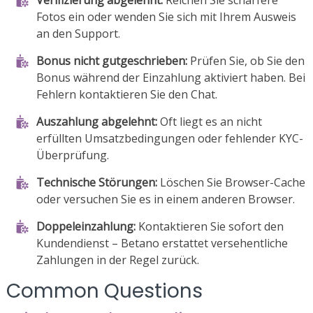
Verifizierung abgelehnt:
Reichen Sie schärfere
Fotos ein oder wenden Sie sich mit Ihrem Ausweis
an den Support.
Bonus nicht gutgeschrieben:
Prüfen Sie, ob Sie den
Bonus während der Einzahlung aktiviert haben. Bei
Fehlern kontaktieren Sie den Chat.
Auszahlung abgelehnt:
Oft liegt es an nicht
erfüllten Umsatzbedingungen oder fehlender KYC-
Überprüfung.
Technische Störungen:
Löschen Sie Browser-Cache
oder versuchen Sie es in einem anderen Browser.
Doppeleinzahlung:
Kontaktieren Sie sofort den
Kundendienst – Betano erstattet versehentliche
Zahlungen in der Regel zurück.
Common Questions