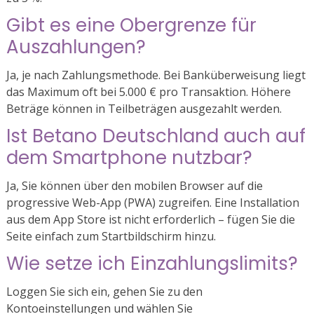
Gibt es eine Obergrenze für
Auszahlungen?
Ja, je nach Zahlungsmethode. Bei Banküberweisung liegt
das Maximum oft bei 5.000 € pro Transaktion. Höhere
Beträge können in Teilbeträgen ausgezahlt werden.
Ist Betano Deutschland auch auf
dem Smartphone nutzbar?
Ja, Sie können über den mobilen Browser auf die
progressive Web-App (PWA) zugreifen. Eine Installation
aus dem App Store ist nicht erforderlich – fügen Sie die
Seite einfach zum Startbildschirm hinzu.
Wie setze ich Einzahlungslimits?
Loggen Sie sich ein, gehen Sie zu den
Kontoeinstellungen und wählen Sie