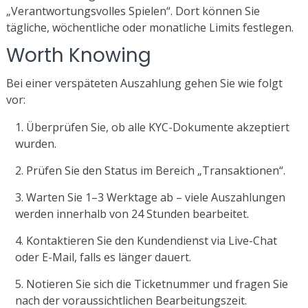
„Verantwortungsvolles Spielen“. Dort können Sie
tägliche, wöchentliche oder monatliche Limits festlegen.
Worth Knowing
Bei einer verspäteten Auszahlung gehen Sie wie folgt
vor:
Überprüfen Sie, ob alle KYC-Dokumente akzeptiert
wurden.
Prüfen Sie den Status im Bereich „Transaktionen“.
Warten Sie 1–3 Werktage ab – viele Auszahlungen
werden innerhalb von 24 Stunden bearbeitet.
Kontaktieren Sie den Kundendienst via Live-Chat
oder E-Mail, falls es länger dauert.
Notieren Sie sich die Ticketnummer und fragen Sie
nach der voraussichtlichen Bearbeitungszeit.