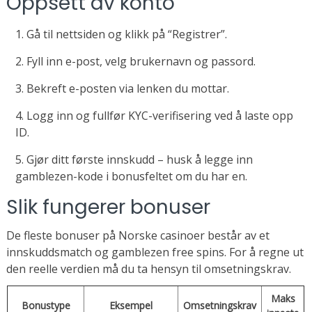
Oppsett av konto
Gå til nettsiden og klikk på “Registrer”.
Fyll inn e-post, velg brukernavn og passord.
Bekreft e-posten via lenken du mottar.
Logg inn og fullfør KYC-verifisering ved å laste opp
ID.
Gjør ditt første innskudd – husk å legge inn
gamblezen-kode i bonusfeltet om du har en.
Slik fungerer bonuser
De fleste bonuser på Norske casinoer består av et
innskuddsmatch og gamblezen free spins. For å regne ut
den reelle verdien må du ta hensyn til omsetningskrav.
Maks
Bonustype
Eksempel
Omsetningskrav