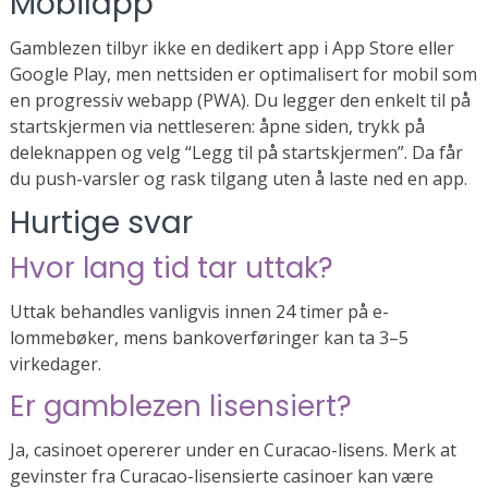
Mobilapp
Gamblezen tilbyr ikke en dedikert app i App Store eller
Google Play, men nettsiden er optimalisert for mobil som
en progressiv webapp (PWA). Du legger den enkelt til på
startskjermen via nettleseren: åpne siden, trykk på
deleknappen og velg “Legg til på startskjermen”. Da får
du push-varsler og rask tilgang uten å laste ned en app.
Hurtige svar
Hvor lang tid tar uttak?
Uttak behandles vanligvis innen 24 timer på e-
lommebøker, mens bankoverføringer kan ta 3–5
virkedager.
Er gamblezen lisensiert?
Ja, casinoet opererer under en Curacao-lisens. Merk at
gevinster fra Curacao-lisensierte casinoer kan være