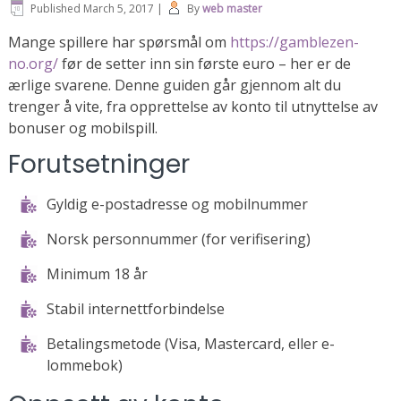
Published
March 5, 2017
|
By
web master
Mange spillere har spørsmål om
https://gamblezen-
no.org/
før de setter inn sin første euro – her er de
ærlige svarene. Denne guiden går gjennom alt du
trenger å vite, fra opprettelse av konto til utnyttelse av
bonuser og mobilspill.
Forutsetninger
Gyldig e-postadresse og mobilnummer
Norsk personnummer (for verifisering)
Minimum 18 år
Stabil internettforbindelse
Betalingsmetode (Visa, Mastercard, eller e-
lommebok)