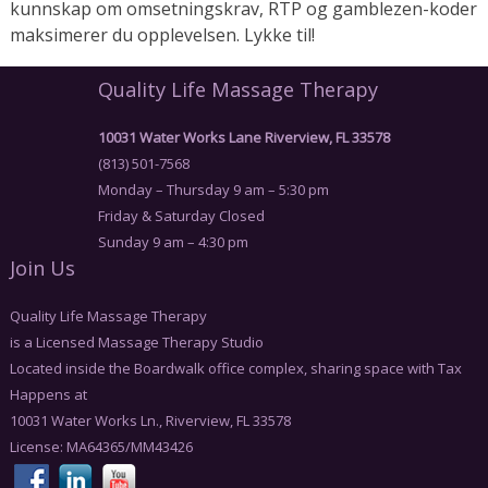
kunnskap om omsetningskrav, RTP og gamblezen-koder
maksimerer du opplevelsen. Lykke til!
Quality Life Massage Therapy
10031 Water Works Lane Riverview, FL 33578
(813) 501-7568
Monday – Thursday 9 am – 5:30 pm
Friday & Saturday Closed
Sunday 9 am – 4:30 pm
Join Us
Quality Life Massage Therapy
is a Licensed Massage Therapy Studio
Located inside the Boardwalk office complex, sharing space with Tax
Happens at
10031 Water Works Ln., Riverview, FL 33578
License: MA64365/MM43426