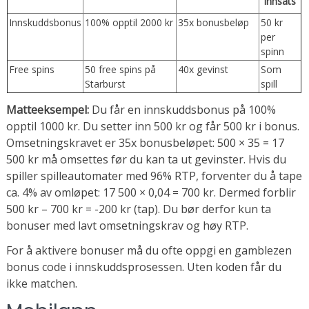
innsats
Innskuddsbonus
100% opptil 2000 kr
35x bonusbeløp
50 kr
per
spinn
Free spins
50 free spins på
40x gevinst
Som
Starburst
spill
Matteeksempel:
Du får en innskuddsbonus på 100%
opptil 1000 kr. Du setter inn 500 kr og får 500 kr i bonus.
Omsetningskravet er 35x bonusbeløpet: 500 × 35 = 17
500 kr må omsettes før du kan ta ut gevinster. Hvis du
spiller spilleautomater med 96% RTP, forventer du å tape
ca. 4% av omløpet: 17 500 × 0,04 = 700 kr. Dermed forblir
500 kr – 700 kr = -200 kr (tap). Du bør derfor kun ta
bonuser med lavt omsetningskrav og høy RTP.
For å aktivere bonuser må du ofte oppgi en gamblezen
bonus code i innskuddsprosessen. Uten koden får du
ikke matchen.