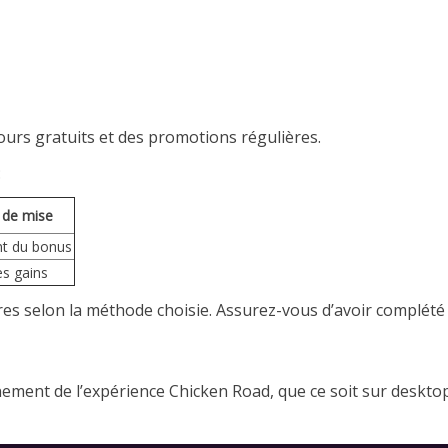
urs gratuits et des promotions régulières.
:
 de mise
nt du bonus
es gains
ures selon la méthode choisie. Assurez-vous d’avoir complété 
nement de l’expérience Chicken Road, que ce soit sur deskto