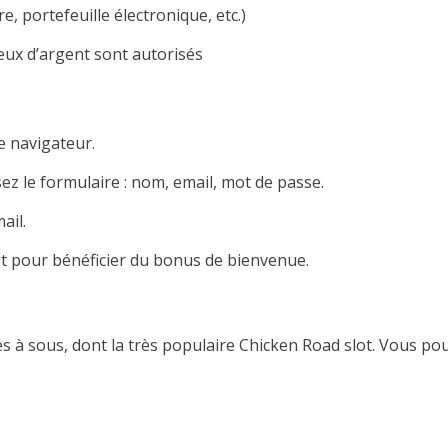
 portefeuille électronique, etc.)
jeux d’argent sont autorisés
e navigateur.
sez le formulaire : nom, email, mot de passe.
ail.
t pour bénéficier du bonus de bienvenue.
s à sous, dont la très populaire Chicken Road slot. Vous p