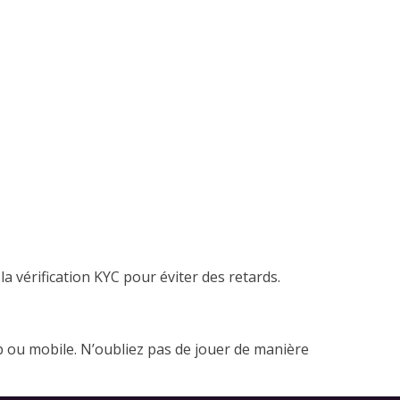
la vérification KYC pour éviter des retards.
p ou mobile. N’oubliez pas de jouer de manière