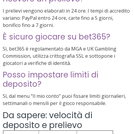
I prelievi vengono elaborati in 24 ore. I tempi di accredito
variano: PayPal entro 24 ore, carte fino a 5 giorni,
bonifico fino a 7 giorni.
È sicuro giocare su bet365?
Sì, bet365 è regolamentato da MGA e UK Gambling
Commission, utilizza crittografia SSL e sottopone i
giocatori a verifiche di identità.
Posso impostare limiti di
deposito?
Sì, dal menu “Il mio conto” puoi fissare limiti giornalieri,
settimanali o mensili per il gioco responsabile.
Da sapere: velocità di
deposito e prelievo