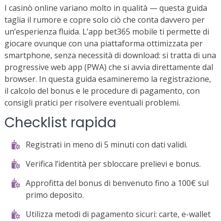
I casinò online variano molto in qualità — questa guida
taglia il rumore e copre solo ciò che conta davvero per
un’esperienza fluida. L’app bet365 mobile ti permette di
giocare ovunque con una piattaforma ottimizzata per
smartphone, senza necessità di download: si tratta di una
progressive web app (PWA) che si avvia direttamente dal
browser. In questa guida esamineremo la registrazione,
il calcolo del bonus e le procedure di pagamento, con
consigli pratici per risolvere eventuali problemi.
Checklist rapida
Registrati in meno di 5 minuti con dati validi.
Verifica l’identità per sbloccare prelievi e bonus.
Approfitta del bonus di benvenuto fino a 100€ sul
primo deposito.
Utilizza metodi di pagamento sicuri: carte, e-wallet