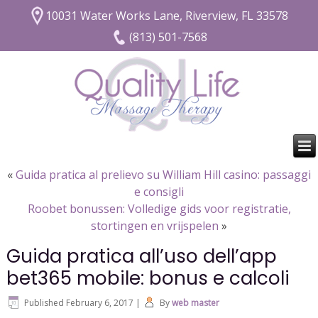
10031 Water Works Lane, Riverview, FL 33578
(813) 501-7568
«
Guida pratica al prelievo su William Hill casino: passaggi
e consigli
Roobet bonussen: Volledige gids voor registratie,
stortingen en vrijspelen
»
Guida pratica all’uso dell’app
bet365 mobile: bonus e calcoli
Published
February 6, 2017
|
By
web master