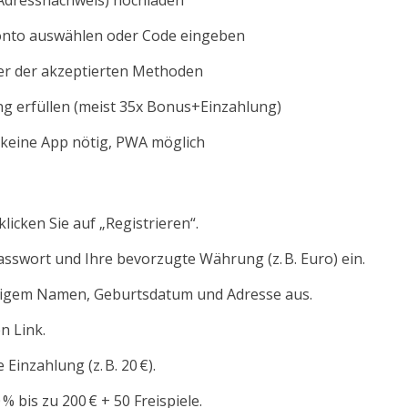
, Adressnachweis) hochladen
onto auswählen oder Code eingeben
ner der akzeptierten Methoden
 erfüllen (meist 35x Bonus+Einzahlung)
 keine App nötig, PWA möglich
licken Sie auf „Registrieren“.
asswort und Ihre bevorzugte Währung (z. B. Euro) ein.
tändigem Namen, Geburtsdatum und Adresse aus.
n Link.
Einzahlung (z. B. 20 €).
bis zu 200 € + 50 Freispiele.