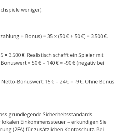
schspiele weniger).
zahlung + Bonus) = 35 × (50 € + 50 €) = 3.500 €.
 3.500 €. Realistisch schafft ein Spieler mit
Bonuswert = 50 € – 140 € = -90 € (negativ bei
 €. Netto-Bonuswert: 15 € – 24 € = -9 €. Ohne Bonus
 dass grundlegende Sicherheitsstandards
r lokalen Einkommenssteuer – erkundigen Sie
erung (2FA) für zusätzlichen Kontoschutz. Bei