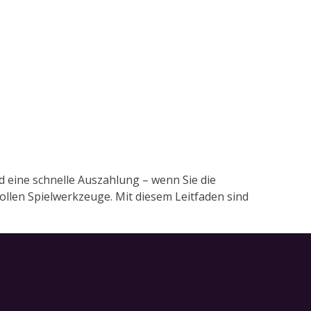
 eine schnelle Auszahlung – wenn Sie die
ollen Spielwerkzeuge. Mit diesem Leitfaden sind