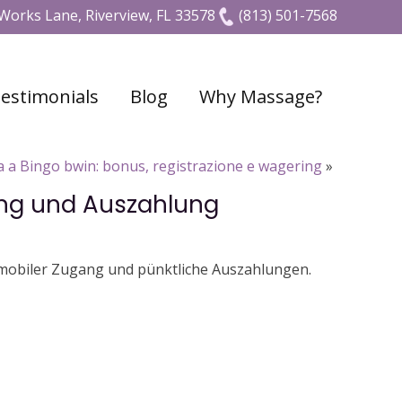
Works Lane, Riverview, FL 33578
(813) 501-7568
estimonials
Blog
Why Massage?
a a Bingo bwin: bonus, registrazione e wagering
»
ung und Auszahlung
i, mobiler Zugang und pünktliche Auszahlungen.