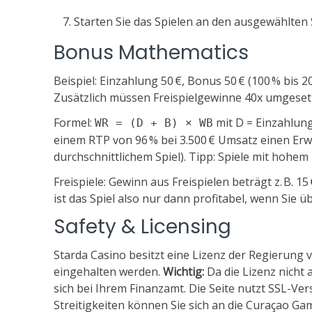
Starten Sie das Spielen an den ausgewählten S
Bonus Mathematics
Beispiel: Einzahlung 50 €, Bonus 50 € (100 % bis 2
Zusätzlich müssen Freispielgewinne 40x umgesetzt
Formel:
mit D = Einzahlung,
WR = (D + B) × WB
einem RTP von 96 % bei 3.500 € Umsatz einen Erwar
durchschnittlichem Spiel). Tipp: Spiele mit hohe
Freispiele: Gewinn aus Freispielen beträgt z. B. 15
ist das Spiel also nur dann profitabel, wenn Sie 
Safety & Licensing
Starda Casino besitzt eine Lizenz der Regierung 
eingehalten werden.
Wichtig:
Da die Lizenz nicht
sich bei Ihrem Finanzamt. Die Seite nutzt SSL-Ver
Streitigkeiten können Sie sich an die Curaçao G