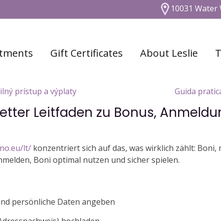
10031 Water 
tments
Gift Certificates
About Leslie
T
ný prístup a výplaty
Guida pratic
letter Leitfaden zu Bonus, Anmeld
no.eu/lt/
konzentriert sich auf das, was wirklich zählt: Bon
 anmelden, Boni optimal nutzen und sicher spielen.
 und persönliche Daten angeben