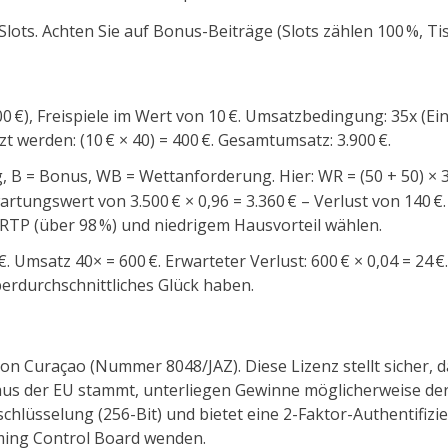
lots. Achten Sie auf Bonus-Beiträge (Slots zählen 100 %, Ti
00 €), Freispiele im Wert von 10 €. Umsatzbedingung: 35x (Ein
 werden: (10 € × 40) = 400 €. Gesamtumsatz: 3.900 €.
 B = Bonus, WB = Wettanforderung. Hier: WR = (50 + 50) × 35 =
tungswert von 3.500 € × 0,96 = 3.360 € – Verlust von 140 €. 
m RTP (über 98 %) und niedrigem Hausvorteil wählen.
 €. Umsatz 40× = 600 €. Erwarteter Verlust: 600 € × 0,04 = 24
überdurchschnittliches Glück haben.
von Curaçao (Nummer 8048/JAZ). Diese Lizenz stellt sicher,
 aus der EU stammt, unterliegen Gewinne möglicherweise de
schlüsselung (256-Bit) und bietet eine 2-Faktor-Authentifizi
aming Control Board wenden.