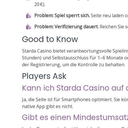
20 €).
Problem: Spiel sperrt sich.
Seite neu laden 
Problem: Verifizierung dauert.
Reichen Sie s
Good to Know
Starda Casino bietet verantwortungsvolle Spieli
Stunden) und Selbstausschluss für 1–6 Monate ode
der Registrierung, um die Kontrolle zu behalten.
Players Ask
Kann ich Starda Casino auf
Ja, die Seite ist für Smartphones optimiert. Si
native App gibt es nicht.
Gibt es einen Mindestumsat