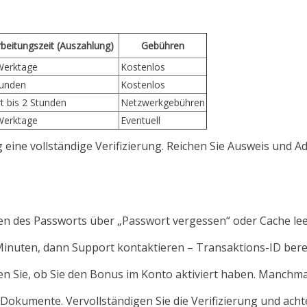
beitungszeit (Auszahlung)
Gebühren
Werktage
Kostenlos
tunden
Kostenlos
t bis 2 Stunden
Netzwerkgebühren
Werktage
Eventuell
 eine vollständige Verifizierung. Reichen Sie Ausweis und 
n des Passworts über „Passwort vergessen“ oder Cache lee
inuten, dann Support kontaktieren – Transaktions-ID berei
n Sie, ob Sie den Bonus im Konto aktiviert haben. Manchmal
 Dokumente. Vervollständigen Sie die Verifizierung und ach