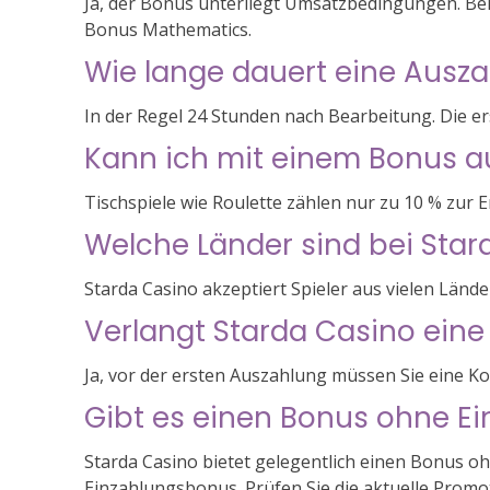
Ja, der Bonus unterliegt Umsatzbedingungen. Bei
Bonus Mathematics.
Wie lange dauert eine Ausza
In der Regel 24 Stunden nach Bearbeitung. Die e
Kann ich mit einem Bonus au
Tischspiele wie Roulette zählen nur zu 10 % zur 
Welche Länder sind bei Star
Starda Casino akzeptiert Spieler aus vielen Lände
Verlangt Starda Casino eine 
Ja, vor der ersten Auszahlung müssen Sie eine K
Gibt es einen Bonus ohne E
Starda Casino bietet gelegentlich einen Bonus oh
Einzahlungsbonus. Prüfen Sie die aktuelle Promot