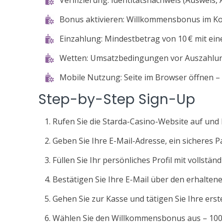
Verifizierung: Identitätsnachweis (Ausweis
Bonus aktivieren: Willkommensbonus im K
Einzahlung: Mindestbetrag von 10 € mit ei
Wetten: Umsatzbedingungen vor Auszahlung
Mobile Nutzung: Seite im Browser öffnen –
Step-by-Step Sign-Up
Rufen Sie die Starda-Casino-Website auf und k
Geben Sie Ihre E-Mail-Adresse, ein sicheres P
Füllen Sie Ihr persönliches Profil mit volls
Bestätigen Sie Ihre E-Mail über den erhaltene
Gehen Sie zur Kasse und tätigen Sie Ihre erste 
Wählen Sie den Willkommensbonus aus – 100 % 