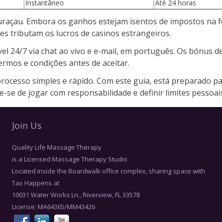
Instantâneo
Até 24 horas
Curaçau. Embora os ganhos estejam isentos de impostos na 
ses tributam os lucros de casinos estrangeiros.
ível 24/7 via chat ao vivo e e-mail, em português. Os bónus
termos e condições antes de aceitar.
rocesso simples e rápido. Com este guia, está preparado par
-se de jogar com responsabilidade e definir limites pessoais
Join Us
Quality Life Massage Therapy
is a Licensed Massage Therapy Studio
Located inside the Boardwalk office complex, sharing space with
Tax Happens at
10031 Water Works Ln., Riverview, FL 33578
License: MA64365/MM43426