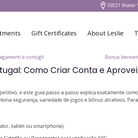
10031 Water 
tments
Gift Certificates
About Leslie
T
agamenti e consigli
Bonus benvenut
rtugal: Como Criar Conta e Aprove
itivo, e este guia passo a passo explica exatamente como 
bina segurança, variedade de jogos e bónus atrativos. Para 
ador, tablet ou smartphone).