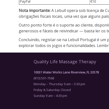
PayPal
€10
Nota importante:
A Lebull opera sob licença de 
obrigações fiscais locais, uma vez que alguns paí
Outro ponto forte é o suporte ao cliente, dispon
generosos e fáceis de reivindicar — basta ler os 
Concluindo, registar-se na Lebull Portugal é um p
explorar todos os jogos e funcionalidades. Lembre
Quality Life Massage Therapy
10031 Water Works Lane Riverview, FL 33578
(813) 501-7568
Monday – Thursday 9 am – 5:30 pm
Friday & Saturday Closed
Sunday 9 am – 4:30 pm