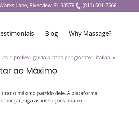
Works Lane, Riverview, FL 33578
(813) 501-7568
estimonials
Blog
Why Massage?
o e prelievi: guida pratica per giocatori italiani
»
itar ao Máximo
tirar o máximo partido dele. A plataforma
começar, siga as instruções abaixo.