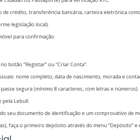
e Cidadão ou Passaporte) para verificação KYC.
e crédito, transferência bancária, carteira eletrónica como 
me legislação local).
móvel para confirmação.
e no botão “Registar” ou “Criar Conta”.
soais: nome completo, data de nascimento, morada e conta
passe segura (mínimo 8 caracteres, com letras e números).
 pela Lebull.
o seu documento de identificação e um comprovativo de mor
), faça o primeiro depósito através do menu “Depósito” e 
ial