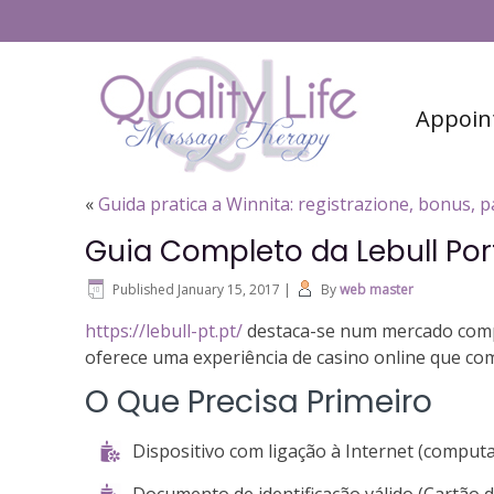
#6 (no title)
Contact
Appoin
«
Guida pratica a Winnita: registrazione, bonus, p
Guia Completo da Lebull Po
Published
January 15, 2017
|
By
web master
https://lebull-pt.pt/
destaca-se num mercado compet
oferece uma experiência de casino online que com
O Que Precisa Primeiro
Dispositivo com ligação à Internet (comput