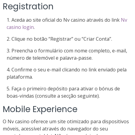
Registration
Aceda ao site oficial do Nv casino através do link
Nv
casino login
.
Clique no botão “Registrar” ou “Criar Conta”.
Preencha o formulário com nome completo, e-mail,
número de telemóvel e palavra-passe.
Confirme o seu e-mail clicando no link enviado pela
plataforma.
Faça o primeiro depósito para ativar o bónus de
boas-vindas (consulte a secção seguinte).
Mobile Experience
O Nv casino oferece um site otimizado para dispositivos
móveis, acessível através do navegador do seu