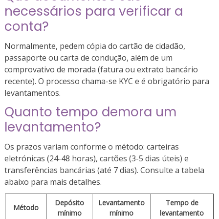
necessários para verificar a
conta?
Normalmente, pedem cópia do cartão de cidadão,
passaporte ou carta de condução, além de um
comprovativo de morada (fatura ou extrato bancário
recente). O processo chama-se KYC e é obrigatório para
levantamentos.
Quanto tempo demora um
levantamento?
Os prazos variam conforme o método: carteiras
eletrónicas (24-48 horas), cartões (3-5 dias úteis) e
transferências bancárias (até 7 dias). Consulte a tabela
abaixo para mais detalhes.
Depósito
Levantamento
Tempo de
Método
mínimo
mínimo
levantamento