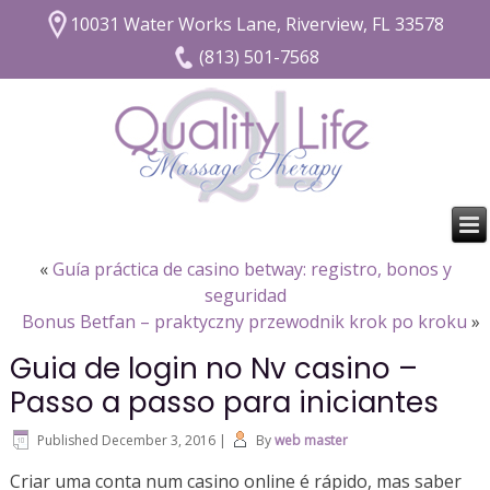
10031 Water Works Lane, Riverview, FL 33578
(813) 501-7568
«
Guía práctica de casino betway: registro, bonos y
seguridad
Bonus Betfan – praktyczny przewodnik krok po kroku
»
Guia de login no Nv casino –
Passo a passo para iniciantes
Published
December 3, 2016
|
By
web master
Criar uma conta num casino online é rápido, mas saber