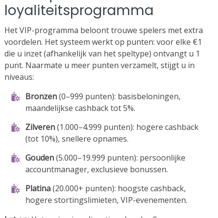
loyaliteitsprogramma
Het VIP-programma beloont trouwe spelers met extra
voordelen. Het systeem werkt op punten: voor elke €1
die u inzet (afhankelijk van het speltype) ontvangt u 1
punt. Naarmate u meer punten verzamelt, stijgt u in
niveaus:
Bronzen
(0–999 punten): basisbeloningen,
maandelijkse cashback tot 5%.
Zilveren
(1.000–4.999 punten): hogere cashback
(tot 10%), snellere opnames.
Gouden
(5.000–19.999 punten): persoonlijke
accountmanager, exclusieve bonussen.
Platina
(20.000+ punten): hoogste cashback,
hogere stortingslimieten, VIP-evenementen.