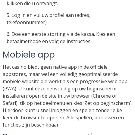
klikken die u ontvangt.
Log in en vul uw profiel aan (adres,
telefoonnummer).
Doe een eerste storting via de kassa. Kies een
betaalmethode en volg de instructies.
Mobiele app
Het casino biedt geen native app in de officiële
appstores, maar wel een volledig geoptimaliseerde
mobiele website die werkt als een progressive web app
(PWA). U kunt deze eenvoudig op uw beginscherm
installeren: open de site in uw browser (Chrome of
Safari), tik op het deelmenu en kies ‘Zet op beginscherm’.
Hierdoor kunt u snel inloggen en spelen zonder elke
keer de browser te openen. Alle spellen, bonussen en
functies zijn beschikbaar.