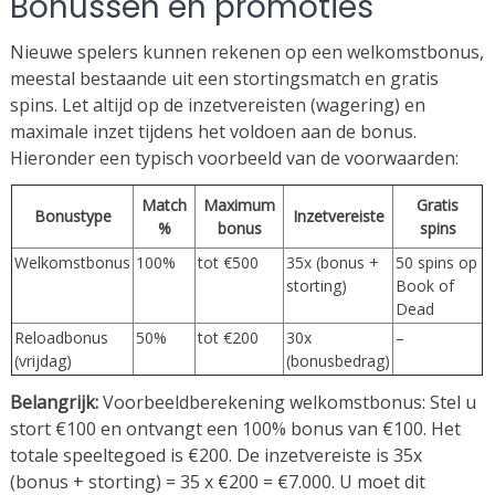
Bonussen en promoties
Nieuwe spelers kunnen rekenen op een welkomstbonus,
meestal bestaande uit een stortingsmatch en gratis
spins. Let altijd op de inzetvereisten (wagering) en
maximale inzet tijdens het voldoen aan de bonus.
Hieronder een typisch voorbeeld van de voorwaarden:
Match
Maximum
Gratis
Bonustype
Inzetvereiste
%
bonus
spins
Welkomstbonus
100%
tot €500
35x (bonus +
50 spins op
storting)
Book of
Dead
Reloadbonus
50%
tot €200
30x
–
(vrijdag)
(bonusbedrag)
Belangrijk:
Voorbeeldberekening welkomstbonus: Stel u
stort €100 en ontvangt een 100% bonus van €100. Het
totale speeltegoed is €200. De inzetvereiste is 35x
(bonus + storting) = 35 x €200 = €7.000. U moet dit