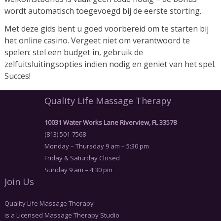
wordt automatisch toegevoegd bij de eerste storting.
Met deze gids bent u goed voorbereid om te starten bij
het online casino. Vergeet niet om verantwoord te
spelen: stel een budget in, gebruik de
zelfuitsluitingsopties indien nodig en geniet van het spel.
Succes!
Quality Life Massage Therapy
10031 Water Works Lane Riverview, FL 33578
(813) 501-7568
Monday – Thursday 9 am – 5:30 pm
Friday & Saturday Closed
Sunday 9 am – 4:30 pm
Join Us
Quality Life Massage Therapy
is a Licensed Massage Therapy Studio