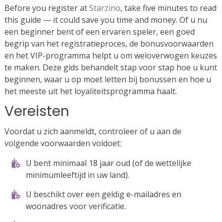
Before you register at
Starzino
, take five minutes to read
this guide — it could save you time and money. Of u nu
een beginner bent of een ervaren speler, een goed
begrip van het registratieproces, de bonusvoorwaarden
en het VIP-programma helpt u om weloverwogen keuzes
te maken. Deze gids behandelt stap voor stap hoe u kunt
beginnen, waar u op moet letten bij bonussen en hoe u
het meeste uit het loyaliteitsprogramma haalt.
Vereisten
Voordat u zich aanmeldt, controleer of u aan de
volgende voorwaarden voldoet:
U bent minimaal 18 jaar oud (of de wettelijke
minimumleeftijd in uw land).
U beschikt over een geldig e-mailadres en
woonadres voor verificatie.