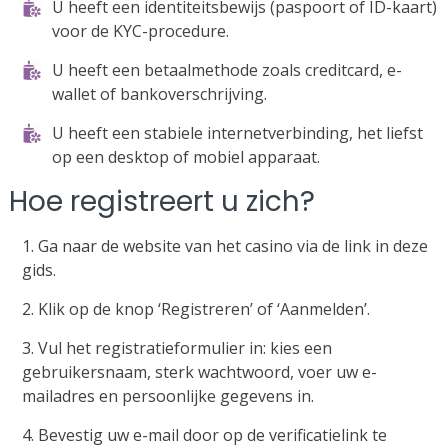
U heeft een identiteitsbewijs (paspoort of ID-kaart)
voor de KYC-procedure.
U heeft een betaalmethode zoals creditcard, e-
wallet of bankoverschrijving.
U heeft een stabiele internetverbinding, het liefst
op een desktop of mobiel apparaat.
Hoe registreert u zich?
Ga naar de website van het casino via de link in deze
gids.
Klik op de knop ‘Registreren’ of ‘Aanmelden’.
Vul het registratieformulier in: kies een
gebruikersnaam, sterk wachtwoord, voer uw e-
mailadres en persoonlijke gegevens in.
Bevestig uw e-mail door op de verificatielink te