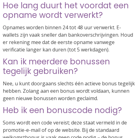
Hoe lang duurt het voordat een
opname wordt verwerkt?
Opnames worden binnen 24 tot 48 uur verwerkt. E-
wallets zijn vaak sneller dan bankoverschrijvingen. Houd
er rekening mee dat de eerste opname vanwege
verificatie langer kan duren (tot 5 werkdagen).
Kan ik meerdere bonussen
tegelijk gebruiken?
Nee, u kunt doorgaans slechts één actieve bonus tegelijk
hebben. Zolang aan een bonus wordt voldaan, kunnen
geen nieuwe bonussen worden geclaimd.
Heb ik een bonuscode nodig?
Soms wordt een code vereist; deze staat vermeld in de
promotie-e-mail of op de website. Bij de standaard
welkomstbonus is vaak geen code nodig – de bonus