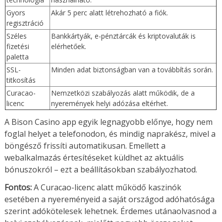
Gyors
Akár 5 perc alatt létrehozható a fiók.
regisztráció
Széles
Bankkártyák, e-pénztárcák és kriptovaluták is
fizetési
elérhetőek.
paletta
SSL-
Minden adat biztonságban van a továbbítás során.
titkosítás
Curacao-
Nemzetközi szabályozás alatt működik, de a
licenc
nyeremények helyi adózása eltérhet.
A Bison Casino app egyik legnagyobb előnye, hogy nem
foglal helyet a telefonodon, és mindig naprakész, mivel a
böngésző frissíti automatikusan. Emellett a
webalkalmazás értesítéseket küldhet az aktuális
bónuszokról – ezt a beállításokban szabályozhatod.
Fontos:
A Curacao-licenc alatt működő kaszinók
esetében a nyereményeid a saját országod adóhatósága
szerint adókötelesek lehetnek. Érdemes utánaolvasnod a