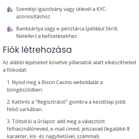
Személyi igazolvány vagy útlevél a KYC-
azonosításhoz
Bankkártya vagy e-pénztárca (például Skrill,
Neteller) a befizetésekhez
Fiók létrehozása
Az alábbi lépéseket követve pillanatok alatt elkészítheted
a fiókodat:
Nyisd meg a Bison Casino weboldalát a
böngésződben.
Kattints a “Regisztráció” gombra a kezdőlap jobb
felső sarkában.
Töltsd ki a űrlapot: add meg a választott
felhasználóneved, e-mail címed, jelszavad (legalább 8
karakter, kis- és nagybetűvel, számmal).