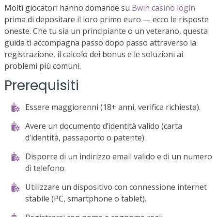
Molti giocatori hanno domande su
Bwin casino login
prima di depositare il loro primo euro — ecco le risposte
oneste. Che tu sia un principiante o un veterano, questa
guida ti accompagna passo dopo passo attraverso la
registrazione, il calcolo dei bonus e le soluzioni ai
problemi più comuni.
Prerequisiti
Essere maggiorenni (18+ anni, verifica richiesta).
Avere un documento d’identità valido (carta
d’identità, passaporto o patente).
Disporre di un indirizzo email valido e di un numero
di telefono.
Utilizzare un dispositivo con connessione internet
stabile (PC, smartphone o tablet).