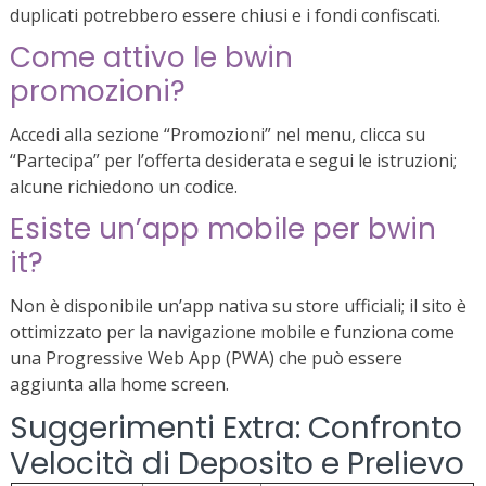
duplicati potrebbero essere chiusi e i fondi confiscati.
Come attivo le bwin
promozioni?
Accedi alla sezione “Promozioni” nel menu, clicca su
“Partecipa” per l’offerta desiderata e segui le istruzioni;
alcune richiedono un codice.
Esiste un’app mobile per bwin
it?
Non è disponibile un’app nativa su store ufficiali; il sito è
ottimizzato per la navigazione mobile e funziona come
una Progressive Web App (PWA) che può essere
aggiunta alla home screen.
Suggerimenti Extra: Confronto
Velocità di Deposito e Prelievo