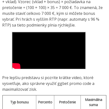
+ vklad). Vzorec: (vklad + bonus) × požiadavka na
pretočenie = (100 + 100) × 35 = 7 000 €. To znamená, že
musíte staviť celkovo 7 000 €, kým si môžete bonus
vybrať. Pri hrách s vyšším RTP (napr. automaty s 96 %
RTP) sa tieto podmienky plnia rýchlejšie.
Pre lepšiu predstavu si pozrite krátke video, ktoré
vysvetľuje, ako správne využiť ggbet promo code a
maximalizovať zisk.
Maximálna
Typ bonusu
Percento
Pretočenie
suma