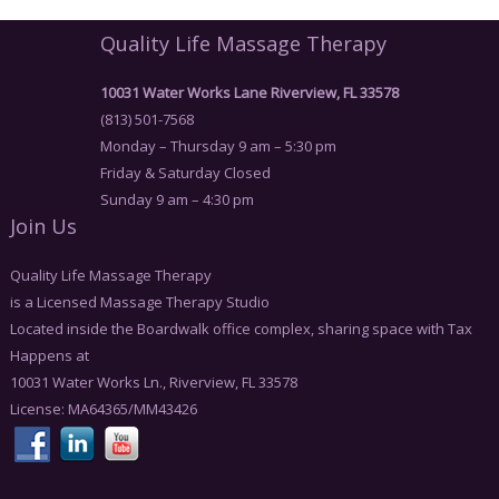
Quality Life Massage Therapy
10031 Water Works Lane Riverview, FL 33578
(813) 501-7568
Monday – Thursday 9 am – 5:30 pm
Friday & Saturday Closed
Sunday 9 am – 4:30 pm
Join Us
Quality Life Massage Therapy
is a Licensed Massage Therapy Studio
Located inside the Boardwalk office complex, sharing space with Tax
Happens at
10031 Water Works Ln., Riverview, FL 33578
License: MA64365/MM43426