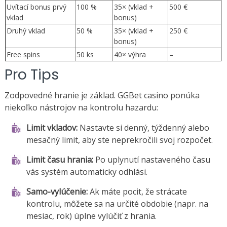
Uvítací bonus prvý
100 %
35× (vklad +
500 €
vklad
bonus)
Druhý vklad
50 %
35× (vklad +
250 €
bonus)
Free spins
50 ks
40× výhra
–
Pro Tips
Zodpovedné hranie je základ. GGBet casino ponúka
niekoľko nástrojov na kontrolu hazardu:
Limit vkladov:
Nastavte si denný, týždenný alebo
mesačný limit, aby ste neprekročili svoj rozpočet.
Limit času hrania:
Po uplynutí nastaveného času
vás systém automaticky odhlási.
Samo-vylúčenie:
Ak máte pocit, že strácate
kontrolu, môžete sa na určité obdobie (napr. na
mesiac, rok) úplne vylúčiť z hrania.