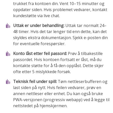
trukket fra kontoen din. Vent 10–15 minutter og
oppdater siden. Hvis problemet vedvarer, kontakt
kundestøtte via live chat.
Uttak er under behandling:
Uttak tar normalt 24–
48 timer. Hvis det tar lenger tid enn dette, kan det
skyldes ekstra dokumentasjon. Sjekk e-posten din
for eventuelle forespørsler.
Konto låst etter feil passord:
Prøv å tilbakestille
passordet. Hvis kontoen fortsatt er låst, må du
kontakte støtte for å få den opplåst. Dette skjer
ofte etter 5 mislykkede forsøk.
Teknisk feil under spill:
Tøm nettleserbufferen og
last siden på nytt. Hvis feilen vedvarer, prøv en
annen nettleser eller enhet. Du kan også bruke
PWA-versjonen (progressiv webapp) ved å legge til
nettstedet på hjemskjermen.