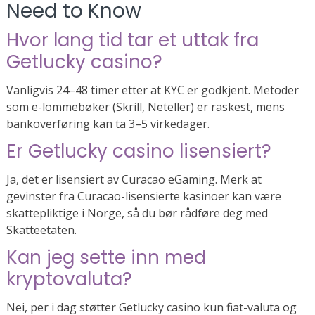
Need to Know
Hvor lang tid tar et uttak fra
Getlucky casino?
Vanligvis 24–48 timer etter at KYC er godkjent. Metoder
som e-lommebøker (Skrill, Neteller) er raskest, mens
bankoverføring kan ta 3–5 virkedager.
Er Getlucky casino lisensiert?
Ja, det er lisensiert av Curacao eGaming. Merk at
gevinster fra Curacao-lisensierte kasinoer kan være
skattepliktige i Norge, så du bør rådføre deg med
Skatteetaten.
Kan jeg sette inn med
kryptovaluta?
Nei, per i dag støtter Getlucky casino kun fiat-valuta og