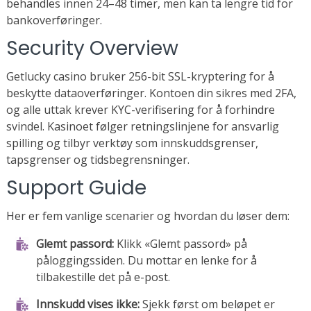
behandles innen 24–48 timer, men kan ta lengre tid for
bankoverføringer.
Security Overview
Getlucky casino bruker 256-bit SSL-kryptering for å
beskytte dataoverføringer. Kontoen din sikres med 2FA,
og alle uttak krever KYC-verifisering for å forhindre
svindel. Kasinoet følger retningslinjene for ansvarlig
spilling og tilbyr verktøy som innskuddsgrenser,
tapsgrenser og tidsbegrensninger.
Support Guide
Her er fem vanlige scenarier og hvordan du løser dem:
Glemt passord:
Klikk «Glemt passord» på
påloggingssiden. Du mottar en lenke for å
tilbakestille det på e-post.
Innskudd vises ikke:
Sjekk først om beløpet er