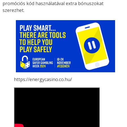
promóciós kód használatával extra bónuszokat
szerezhet.
https://energycasino.co.hu/