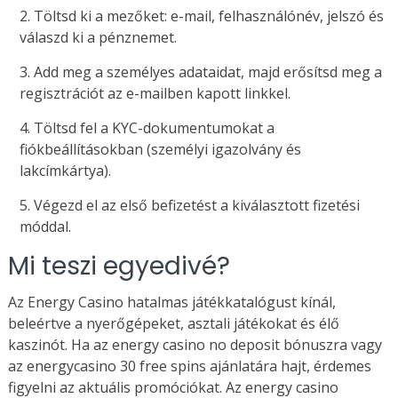
Töltsd ki a mezőket: e-mail, felhasználónév, jelszó és
válaszd ki a pénznemet.
Add meg a személyes adataidat, majd erősítsd meg a
regisztrációt az e-mailben kapott linkkel.
Töltsd fel a KYC-dokumentumokat a
fiókbeállításokban (személyi igazolvány és
lakcímkártya).
Végezd el az első befizetést a kiválasztott fizetési
móddal.
Mi teszi egyedivé?
Az Energy Casino hatalmas játékkatalógust kínál,
beleértve a nyerőgépeket, asztali játékokat és élő
kaszinót. Ha az energy casino no deposit bónuszra vagy
az energycasino 30 free spins ajánlatára hajt, érdemes
figyelni az aktuális promóciókat. Az energy casino