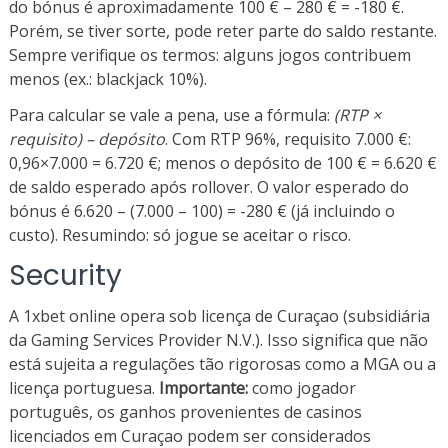
do bónus é aproximadamente 100 € – 280 € = -180 €.
Porém, se tiver sorte, pode reter parte do saldo restante.
Sempre verifique os termos: alguns jogos contribuem
menos (ex.: blackjack 10%).
Para calcular se vale a pena, use a fórmula:
(RTP ×
requisito) – depósito
. Com RTP 96%, requisito 7.000 €:
0,96×7.000 = 6.720 €; menos o depósito de 100 € = 6.620 €
de saldo esperado após rollover. O valor esperado do
bónus é 6.620 – (7.000 – 100) = -280 € (já incluindo o
custo). Resumindo: só jogue se aceitar o risco.
Security
A 1xbet online opera sob licença de Curaçao (subsidiária
da Gaming Services Provider N.V.). Isso significa que não
está sujeita a regulações tão rigorosas como a MGA ou a
licença portuguesa.
Importante:
como jogador
português, os ganhos provenientes de casinos
licenciados em Curaçao podem ser considerados