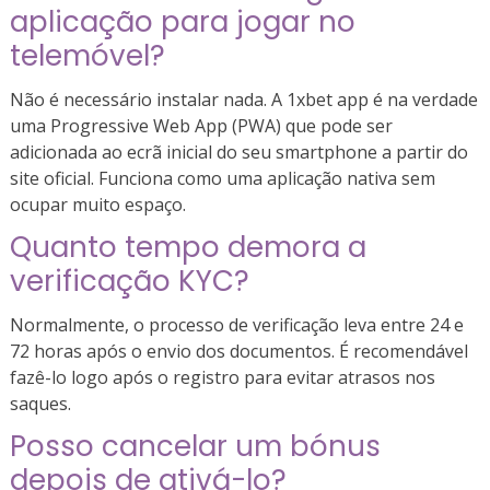
aplicação para jogar no
telemóvel?
Não é necessário instalar nada. A 1xbet app é na verdade
uma Progressive Web App (PWA) que pode ser
adicionada ao ecrã inicial do seu smartphone a partir do
site oficial. Funciona como uma aplicação nativa sem
ocupar muito espaço.
Quanto tempo demora a
verificação KYC?
Normalmente, o processo de verificação leva entre 24 e
72 horas após o envio dos documentos. É recomendável
fazê-lo logo após o registro para evitar atrasos nos
saques.
Posso cancelar um bónus
depois de ativá-lo?