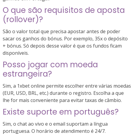
O que são requisitos de aposta
(rollover)?
São o valor total que precisa apostar antes de poder
sacar os ganhos do bónus. Por exemplo, 35x o depósito
+ bónus. Só depois desse valor é que os fundos ficam
disponíveis.
Posso jogar com moeda
estrangeira?
Sim, a 1xbet online permite escolher entre várias moedas
(EUR, USD, BRL, etc.) durante o registro. Escolha a que
lhe for mais conveniente para evitar taxas de câmbio.
Existe suporte em português?
Sim, o chat ao vivo e o email suportam a língua
portuguesa. O horário de atendimento é 24/7.