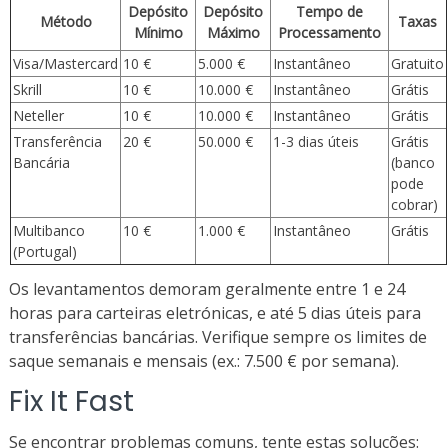
Depósito
Depósito
Tempo de
Método
Taxas
Mínimo
Máximo
Processamento
Visa/Mastercard
10 €
5.000 €
Instantâneo
Gratuito
Skrill
10 €
10.000 €
Instantâneo
Grátis
Neteller
10 €
10.000 €
Instantâneo
Grátis
Transferência
20 €
50.000 €
1-3 dias úteis
Grátis
Bancária
(banco
pode
cobrar)
Multibanco
10 €
1.000 €
Instantâneo
Grátis
(Portugal)
Os levantamentos demoram geralmente entre 1 e 24
horas para carteiras eletrónicas, e até 5 dias úteis para
transferências bancárias. Verifique sempre os limites de
saque semanais e mensais (ex.: 7.500 € por semana).
Fix It Fast
Se encontrar problemas comuns, tente estas soluções: