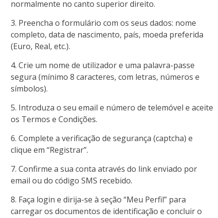
normalmente no canto superior direito.
Preencha o formulário com os seus dados: nome
completo, data de nascimento, país, moeda preferida
(Euro, Real, etc.).
Crie um nome de utilizador e uma palavra-passe
segura (mínimo 8 caracteres, com letras, números e
símbolos).
Introduza o seu email e número de telemóvel e aceite
os Termos e Condições.
Complete a verificação de segurança (captcha) e
clique em “Registrar”.
Confirme a sua conta através do link enviado por
email ou do código SMS recebido.
Faça login e dirija-se à seção “Meu Perfil” para
carregar os documentos de identificação e concluir o