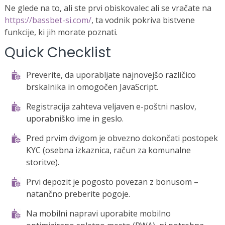
Ne glede na to, ali ste prvi obiskovalec ali se vračate na
https://bassbet-si.com/
, ta vodnik pokriva bistvene
funkcije, ki jih morate poznati.
Quick Checklist
Preverite, da uporabljate najnovejšo različico
brskalnika in omogočen JavaScript.
Registracija zahteva veljaven e-poštni naslov,
uporabniško ime in geslo.
Pred prvim dvigom je obvezno dokončati postopek
KYC (osebna izkaznica, račun za komunalne
storitve).
Prvi depozit je pogosto povezan z bonusom –
natančno preberite pogoje.
Na mobilni napravi uporabite mobilno