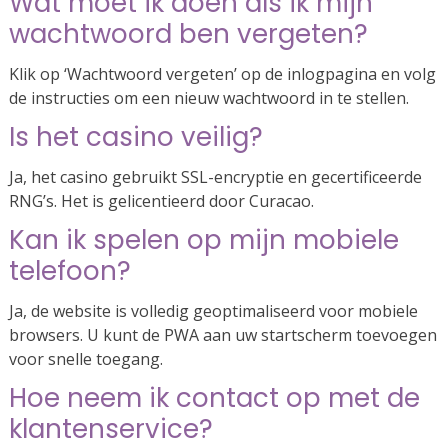
Wat moet ik doen als ik mijn
wachtwoord ben vergeten?
Klik op ‘Wachtwoord vergeten’ op de inlogpagina en volg
de instructies om een nieuw wachtwoord in te stellen.
Is het casino veilig?
Ja, het casino gebruikt SSL-encryptie en gecertificeerde
RNG’s. Het is gelicentieerd door Curacao.
Kan ik spelen op mijn mobiele
telefoon?
Ja, de website is volledig geoptimaliseerd voor mobiele
browsers. U kunt de PWA aan uw startscherm toevoegen
voor snelle toegang.
Hoe neem ik contact op met de
klantenservice?