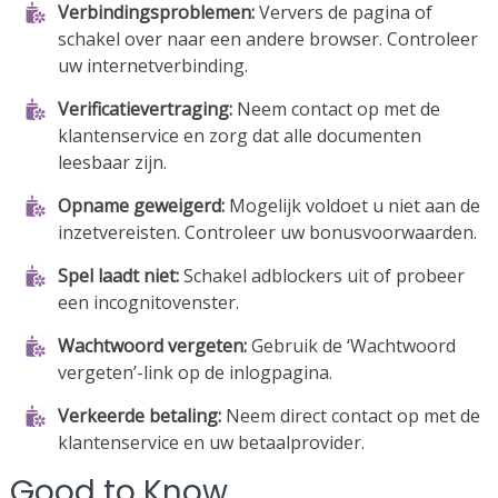
Verbindingsproblemen:
Ververs de pagina of
schakel over naar een andere browser. Controleer
uw internetverbinding.
Verificatievertraging:
Neem contact op met de
klantenservice en zorg dat alle documenten
leesbaar zijn.
Opname geweigerd:
Mogelijk voldoet u niet aan de
inzetvereisten. Controleer uw bonusvoorwaarden.
Spel laadt niet:
Schakel adblockers uit of probeer
een incognitovenster.
Wachtwoord vergeten:
Gebruik de ‘Wachtwoord
vergeten’-link op de inlogpagina.
Verkeerde betaling:
Neem direct contact op met de
klantenservice en uw betaalprovider.
Good to Know