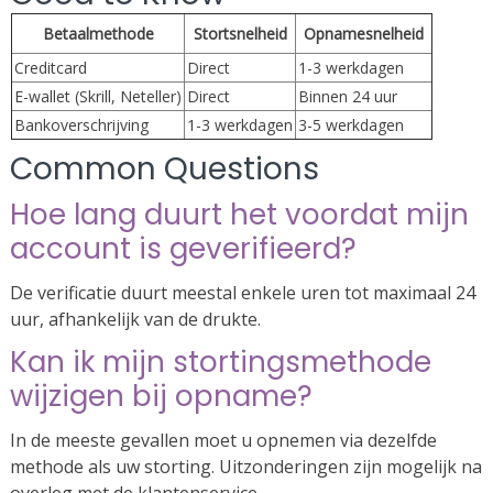
Betaalmethode
Stortsnelheid
Opnamesnelheid
Creditcard
Direct
1-3 werkdagen
E-wallet (Skrill, Neteller)
Direct
Binnen 24 uur
Bankoverschrijving
1-3 werkdagen
3-5 werkdagen
Common Questions
Hoe lang duurt het voordat mijn
account is geverifieerd?
De verificatie duurt meestal enkele uren tot maximaal 24
uur, afhankelijk van de drukte.
Kan ik mijn stortingsmethode
wijzigen bij opname?
In de meeste gevallen moet u opnemen via dezelfde
methode als uw storting. Uitzonderingen zijn mogelijk na