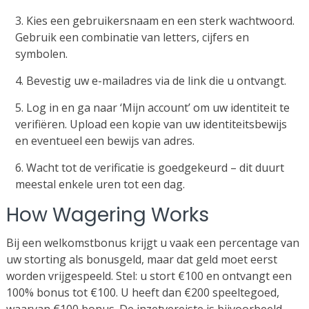
Kies een gebruikersnaam en een sterk wachtwoord.
Gebruik een combinatie van letters, cijfers en
symbolen.
Bevestig uw e-mailadres via de link die u ontvangt.
Log in en ga naar ‘Mijn account’ om uw identiteit te
verifiëren. Upload een kopie van uw identiteitsbewijs
en eventueel een bewijs van adres.
Wacht tot de verificatie is goedgekeurd – dit duurt
meestal enkele uren tot een dag.
How Wagering Works
Bij een welkomstbonus krijgt u vaak een percentage van
uw storting als bonusgeld, maar dat geld moet eerst
worden vrijgespeeld. Stel: u stort €100 en ontvangt een
100% bonus tot €100. U heeft dan €200 speeltegoed,