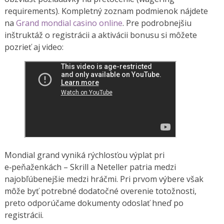
requirements). Kompletný zoznam podmienok nájdete
na
Grand mondial casino online
. Pre podrobnejšiu
inštruktáž o registrácii a aktivácii bonusu si môžete
pozrieť aj video:
Mondial grand vyniká rýchlosťou výplat pri
e‑peňaženkách – Skrill a Neteller patria medzi
najobľúbenejšie medzi hráčmi. Pri prvom výbere však
môže byť potrebné dodatočné overenie totožnosti,
preto odporúčame dokumenty odoslať hneď po
registrácii.