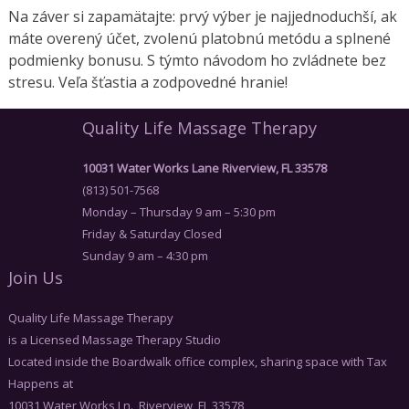
Na záver si zapamätajte: prvý výber je najjednoduchší, ak
máte overený účet, zvolenú platobnú metódu a splnené
podmienky bonusu. S týmto návodom ho zvládnete bez
stresu. Veľa šťastia a zodpovedné hranie!
Quality Life Massage Therapy
10031 Water Works Lane Riverview, FL 33578
(813) 501-7568
Monday – Thursday 9 am – 5:30 pm
Friday & Saturday Closed
Sunday 9 am – 4:30 pm
Join Us
Quality Life Massage Therapy
is a Licensed Massage Therapy Studio
Located inside the Boardwalk office complex, sharing space with Tax
Happens at
10031 Water Works Ln., Riverview, FL 33578