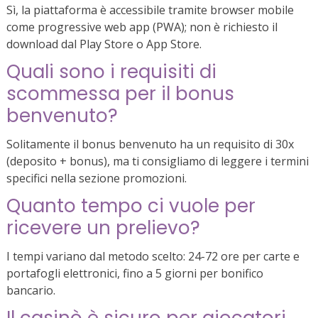
Sì, la piattaforma è accessibile tramite browser mobile
come progressive web app (PWA); non è richiesto il
download dal Play Store o App Store.
Quali sono i requisiti di
scommessa per il bonus
benvenuto?
Solitamente il bonus benvenuto ha un requisito di 30x
(deposito + bonus), ma ti consigliamo di leggere i termini
specifici nella sezione promozioni.
Quanto tempo ci vuole per
ricevere un prelievo?
I tempi variano dal metodo scelto: 24-72 ore per carte e
portafogli elettronici, fino a 5 giorni per bonifico
bancario.