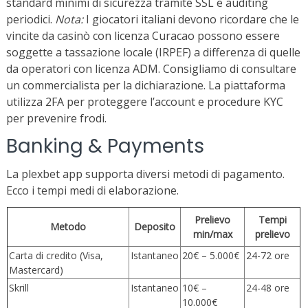
standard minimi di sicurezza tramite SSL e auditing
periodici.
Nota:
I giocatori italiani devono ricordare che le
vincite da casinò con licenza Curacao possono essere
soggette a tassazione locale (IRPEF) a differenza di quelle
da operatori con licenza ADM. Consigliamo di consultare
un commercialista per la dichiarazione. La piattaforma
utilizza 2FA per proteggere l’account e procedure KYC
per prevenire frodi.
Banking & Payments
La plexbet app supporta diversi metodi di pagamento.
Ecco i tempi medi di elaborazione.
Prelievo
Tempi
Metodo
Deposito
min/max
prelievo
Carta di credito (Visa,
Istantaneo
20€ – 5.000€
24-72 ore
Mastercard)
Skrill
Istantaneo
10€ –
24-48 ore
10.000€