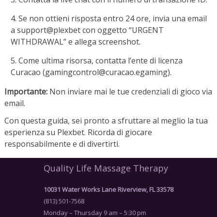
Se non ottieni risposta entro 24 ore, invia una email
a support@plexbet con oggetto “URGENT
WITHDRAWAL” e allega screenshot.
Come ultima risorsa, contatta l’ente di licenza
Curacao (gamingcontrol@curacao.egaming).
Importante:
Non inviare mai le tue credenziali di gioco via
email.
Con questa guida, sei pronto a sfruttare al meglio la tua
esperienza su Plexbet. Ricorda di giocare
responsabilmente e di divertirti.
Quality Life Massage Therapy
10031 Water Works Lane Riverview, FL 33578
(813) 501-7568
Monday – Thursday 9 am – 5:30 pm