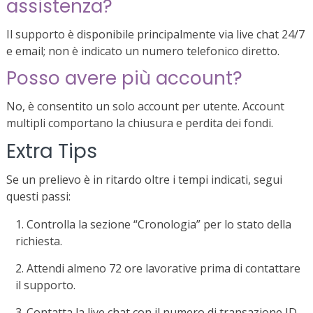
assistenza?
Il supporto è disponibile principalmente via live chat 24/7
e email; non è indicato un numero telefonico diretto.
Posso avere più account?
No, è consentito un solo account per utente. Account
multipli comportano la chiusura e perdita dei fondi.
Extra Tips
Se un prelievo è in ritardo oltre i tempi indicati, segui
questi passi:
Controlla la sezione “Cronologia” per lo stato della
richiesta.
Attendi almeno 72 ore lavorative prima di contattare
il supporto.
Contatta la live chat con il numero di transazione ID.