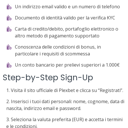
Un indirizzo email valido e un numero di telefono
Documento di identità valido per la verifica KYC
Carta di credito/debito, portafoglio elettronico o
altro metodo di pagamento supportato
Conoscenza delle condizioni di bonus, in
particolare i requisiti di scommessa
Un conto bancario per prelievi superiori a 1.000€
Step-by-Step Sign-Up
Visita il sito ufficiale di Plexbet e clicca su “Registrati”.
Inserisci i tuoi dati personali: nome, cognome, data di
nascita, indirizzo email e password.
Seleziona la valuta preferita (EUR) e accetta i termini
e le condizioni.