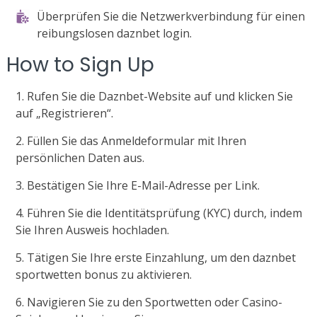
Überprüfen Sie die Netzwerkverbindung für einen
reibungslosen daznbet login.
How to Sign Up
Rufen Sie die Daznbet-Website auf und klicken Sie
auf „Registrieren“.
Füllen Sie das Anmeldeformular mit Ihren
persönlichen Daten aus.
Bestätigen Sie Ihre E-Mail-Adresse per Link.
Führen Sie die Identitätsprüfung (KYC) durch, indem
Sie Ihren Ausweis hochladen.
Tätigen Sie Ihre erste Einzahlung, um den daznbet
sportwetten bonus zu aktivieren.
Navigieren Sie zu den Sportwetten oder Casino-