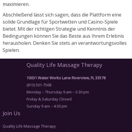
maximieren.
Abschließend lässt sich sagen, dass die Plattform eine
solide Grundlage für Sportwetten und Casino-Spiele
bietet. Mit der richtigen Strategie und Kenntnis der
Bedingungen können Sie das Beste aus Ihrem Erlebnis
herausholen. Denken Sie stets an verantwortungsvolles
Spielen.
Quality Life Massage Therapy
10031 Water Works Lane Riverview, FL 33578
(813) 501-7568
Monday – Thursday 9 am – 5:30 pm
Friday & Saturday Closed
Sunday 9 am – 4:30 pm
Join Us
Quality Life Massage Therapy