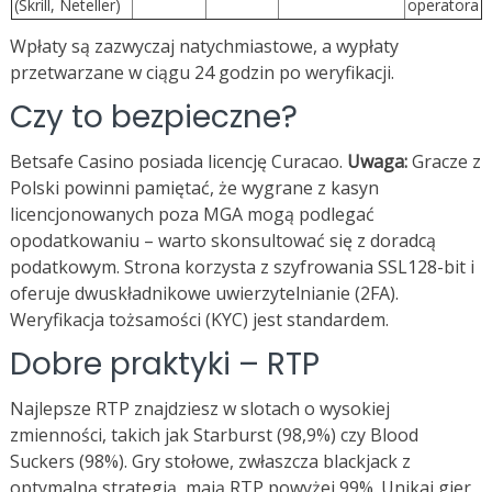
(Skrill, Neteller)
operatora
Wpłaty są zazwyczaj natychmiastowe, a wypłaty
przetwarzane w ciągu 24 godzin po weryfikacji.
Czy to bezpieczne?
Betsafe Casino posiada licencję Curacao.
Uwaga:
Gracze z
Polski powinni pamiętać, że wygrane z kasyn
licencjonowanych poza MGA mogą podlegać
opodatkowaniu – warto skonsultować się z doradcą
podatkowym. Strona korzysta z szyfrowania SSL128-bit i
oferuje dwuskładnikowe uwierzytelnianie (2FA).
Weryfikacja tożsamości (KYC) jest standardem.
Dobre praktyki – RTP
Najlepsze RTP znajdziesz w slotach o wysokiej
zmienności, takich jak Starburst (98,9%) czy Blood
Suckers (98%). Gry stołowe, zwłaszcza blackjack z
optymalną strategią, mają RTP powyżej 99%. Unikaj gier