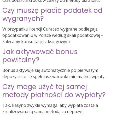
czas dotarcia środków zależy od metody płatności.
Czy muszę płacić podatek od
wygranych?
W przypadku licencji Curacao wygrane podlegają
opodatkowaniu w Polsce według skali podatkowej –
zalecamy konsultację z księgowym.
Jak aktywować bonus
powitalny?
Bonus aktywuje się automatycznie po pierwszym
depozycie, o ile spełniasz warunki minimalnej wpłaty.
Czy mogę użyć tej samej
metody płatności do wypłaty?
Tak, kasyno zwykle wymaga, aby wypłata została
zrealizowana tą samą metodą co depozyt.