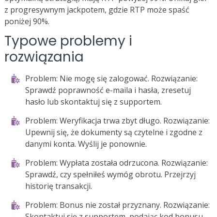
z progresywnym jackpotem, gdzie RTP może spaść
poniżej 90%.
Typowe problemy i
rozwiązania
Problem: Nie mogę się zalogować. Rozwiązanie:
Sprawdź poprawność e-maila i hasła, zresetuj
hasło lub skontaktuj się z supportem.
Problem: Weryfikacja trwa zbyt długo. Rozwiązanie:
Upewnij się, że dokumenty są czytelne i zgodne z
danymi konta. Wyślij je ponownie.
Problem: Wypłata została odrzucona. Rozwiązanie:
Sprawdź, czy spełniłeś wymóg obrotu. Przejrzyj
historię transakcji.
Problem: Bonus nie został przyznany. Rozwiązanie:
Skontaktuj się z supportem, podając kod bonusu