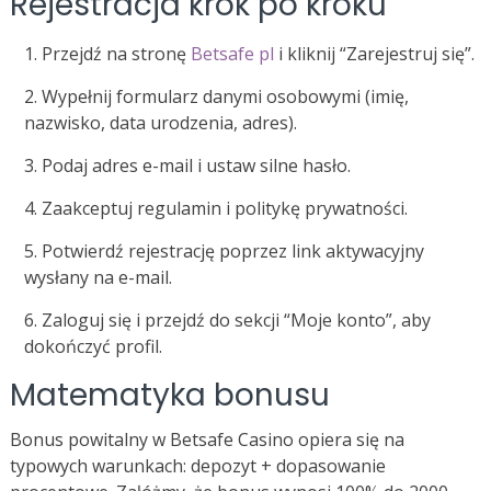
Rejestracja krok po kroku
Przejdź na stronę
Betsafe pl
i kliknij “Zarejestruj się”.
Wypełnij formularz danymi osobowymi (imię,
nazwisko, data urodzenia, adres).
Podaj adres e-mail i ustaw silne hasło.
Zaakceptuj regulamin i politykę prywatności.
Potwierdź rejestrację poprzez link aktywacyjny
wysłany na e-mail.
Zaloguj się i przejdź do sekcji “Moje konto”, aby
dokończyć profil.
Matematyka bonusu
Bonus powitalny w Betsafe Casino opiera się na
typowych warunkach: depozyt + dopasowanie