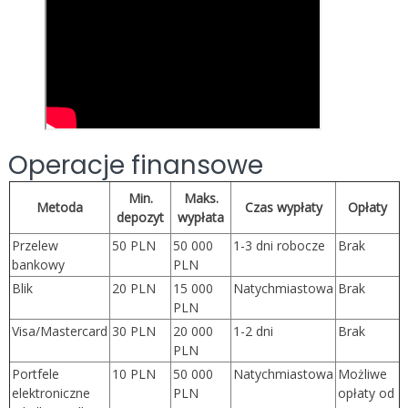
Operacje finansowe
Min.
Maks.
Metoda
Czas wypłaty
Opłaty
depozyt
wypłata
Przelew
50 PLN
50 000
1-3 dni robocze
Brak
bankowy
PLN
Blik
20 PLN
15 000
Natychmiastowa
Brak
PLN
Visa/Mastercard
30 PLN
20 000
1-2 dni
Brak
PLN
Portfele
10 PLN
50 000
Natychmiastowa
Możliwe
elektroniczne
PLN
opłaty od