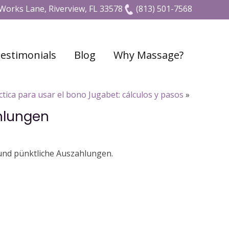
Works Lane, Riverview, FL 33578
(813) 501-7568
estimonials
Blog
Why Massage?
ctica para usar el bono Jugabet: cálculos y pasos
»
ahlungen
 und pünktliche Auszahlungen.