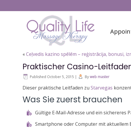
#6 (no title)
Contact
Appoin
«
Ceļvedis kazino spēlēm – reģistrācija, bonusi, i
Praktischer Casino-Leitfade
Published
October 5, 2015
|
By
web master
Dieser praktische Leitfaden zu
Starvegas
konzentr
Was Sie zuerst brauchen
Gültige E‑Mail-Adresse und ein sichereres P
Smartphone oder Computer mit aktuellem 