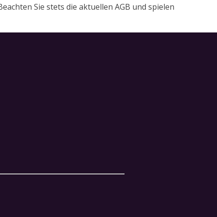
Beachten Sie stets die aktuellen AGB und spielen