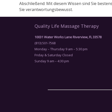
Abschließend: Mit diesem Wissen sind Sie bestens
Sie verantwortungsbewusst.
Quality Life Massage Therapy
10031 Water Works Lane Riverview, FL 33578
(813) 501-7568
Monday – Thursday 9 am – 5:30 pm
Friday & Saturday Closed
Sunday 9 am – 4:30 pm