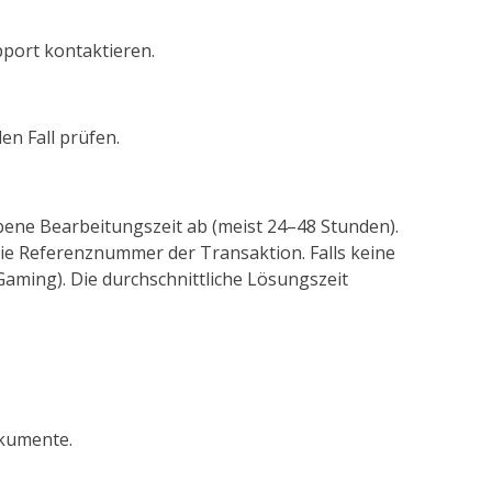
port kontaktieren.
en Fall prüfen.
bene Bearbeitungszeit ab (meist 24–48 Stunden).
 die Referenznummer der Transaktion. Falls keine
Gaming). Die durchschnittliche Lösungszeit
okumente.