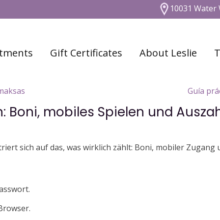
10031 Water 
tments
Gift Certificates
About Leslie
T
zmaksas
Guía prá
n: Boni, mobiles Spielen und Ausz
iert sich auf das, was wirklich zählt: Boni, mobiler Zugang
asswort.
Browser.