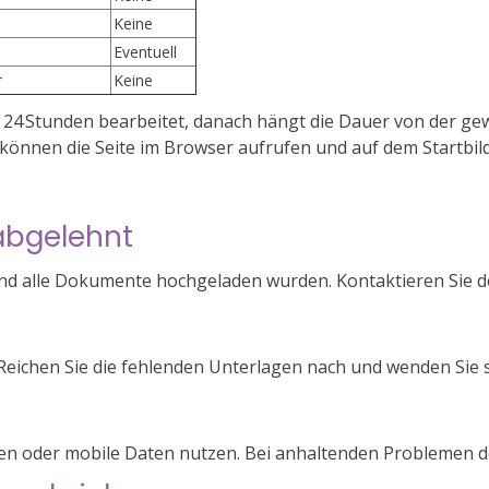
Keine
Eventuell
r
Keine
4 Stunden bearbeitet, danach hängt die Dauer von der gewä
önnen die Seite im Browser aufrufen und auf dem Startbil
 abgelehnt
t und alle Dokumente hochgeladen wurden. Kontaktieren Sie d
. Reichen Sie die fehlenden Unterlagen nach und wenden Sie 
n oder mobile Daten nutzen. Bei anhaltenden Problemen d