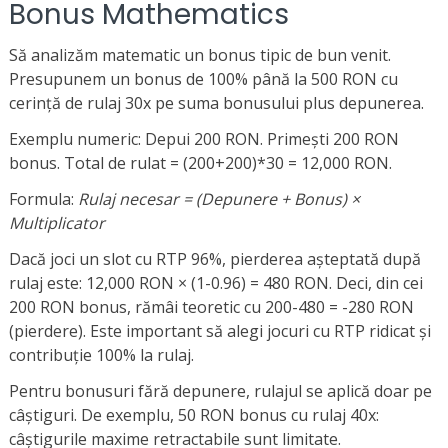
Bonus Mathematics
Să analizăm matematic un bonus tipic de bun venit.
Presupunem un bonus de 100% până la 500 RON cu
cerință de rulaj 30x pe suma bonusului plus depunerea.
Exemplu numeric: Depui 200 RON. Primești 200 RON
bonus. Total de rulat = (200+200)*30 = 12,000 RON.
Formula:
Rulaj necesar = (Depunere + Bonus) ×
Multiplicator
Dacă joci un slot cu RTP 96%, pierderea așteptată după
rulaj este: 12,000 RON × (1-0.96) = 480 RON. Deci, din cei
200 RON bonus, rămâi teoretic cu 200-480 = -280 RON
(pierdere). Este important să alegi jocuri cu RTP ridicat și
contribuție 100% la rulaj.
Pentru bonusuri fără depunere, rulajul se aplică doar pe
câștiguri. De exemplu, 50 RON bonus cu rulaj 40x:
câștigurile maxime retractabile sunt limitate.