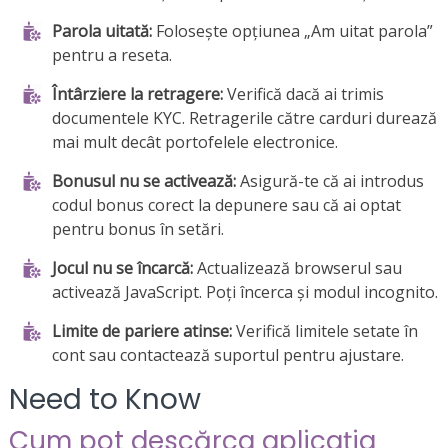
Parola uitată:
Folosește opțiunea „Am uitat parola”
pentru a reseta.
Întârziere la retragere:
Verifică dacă ai trimis
documentele KYC. Retragerile către carduri durează
mai mult decât portofelele electronice.
Bonusul nu se activează:
Asigură-te că ai introdus
codul bonus corect la depunere sau că ai optat
pentru bonus în setări.
Jocul nu se încarcă:
Actualizează browserul sau
activează JavaScript. Poți încerca și modul incognito.
Limite de pariere atinse:
Verifică limitele setate în
cont sau contactează suportul pentru ajustare.
Need to Know
Cum pot descărca aplicația