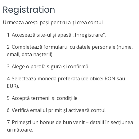
Registration
Urmează acești pași pentru a-ți crea contul:
Accesează site-ul și apasă „Înregistrare”.
Completează formularul cu datele personale (nume,
email, data nașterii).
Alege o parolă sigură și confirmă.
Selectează moneda preferată (de obicei RON sau
EUR).
Acceptă termenii și condițiile.
Verifică emailul primit și activează contul.
Primești un bonus de bun venit – detalii în secțiunea
următoare.