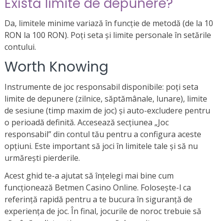
Există limite de depunere?
Da, limitele minime variază în funcție de metodă (de la 10
RON la 100 RON). Poți seta și limite personale în setările
contului.
Worth Knowing
Instrumente de joc responsabil disponibile: poți seta
limite de depunere (zilnice, săptămânale, lunare), limite
de sesiune (timp maxim de joc) și auto-excludere pentru
o perioadă definită. Accesează secțiunea „Joc
responsabil” din contul tău pentru a configura aceste
opțiuni. Este important să joci în limitele tale și să nu
urmărești pierderile.
Acest ghid te-a ajutat să înțelegi mai bine cum
funcționează Betmen Casino Online. Folosește-l ca
referință rapidă pentru a te bucura în siguranță de
experiența de joc. În final, jocurile de noroc trebuie să