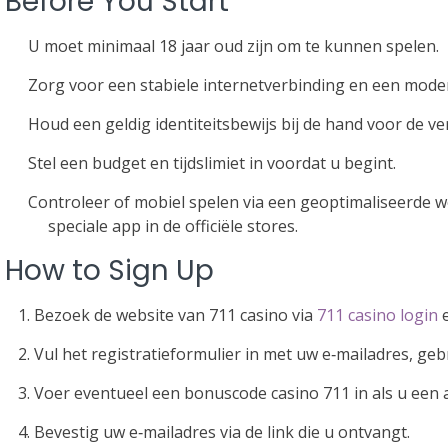
Before You Start
U moet minimaal 18 jaar oud zijn om te kunnen spelen.
Zorg voor een stabiele internetverbinding en een mode
Houd een geldig identiteitsbewijs bij de hand voor de verp
Stel een budget en tijdslimiet in voordat u begint.
Controleer of mobiel spelen via een geoptimaliseerde we
speciale app in de officiële stores.
How to Sign Up
Bezoek de website van 711 casino via
711 casino login
e
Vul het registratieformulier in met uw e‑mailadres, g
Voer eventueel een bonuscode casino 711 in als u een a
Bevestig uw e‑mailadres via de link die u ontvangt.