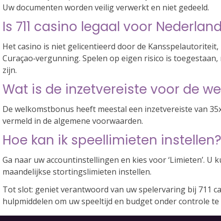
Uw documenten worden veilig verwerkt en niet gedeeld.
Is 711 casino legaal voor Nederlan
Het casino is niet gelicentieerd door de Kansspelautoriteit
Curaçao‑vergunning. Spelen op eigen risico is toegestaan
zijn.
Wat is de inzetvereiste voor de 
De welkomstbonus heeft meestal een inzetvereiste van 35
vermeld in de algemene voorwaarden.
Hoe kan ik speellimieten instellen
Ga naar uw accountinstellingen en kies voor ‘Limieten’. U ku
maandelijkse stortingslimieten instellen.
Tot slot: geniet verantwoord van uw spelervaring bij 711 c
hulpmiddelen om uw speeltijd en budget onder controle te