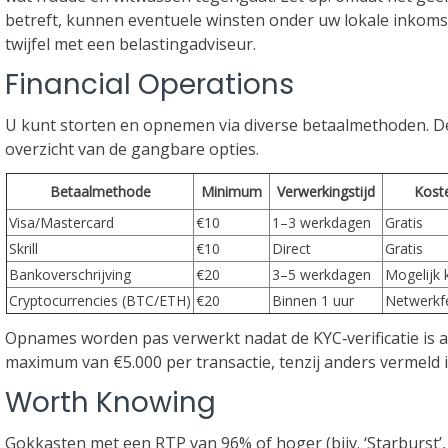
betreft, kunnen eventuele winsten onder uw lokale inkomst
twijfel met een belastingadviseur.
Financial Operations
U kunt storten en opnemen via diverse betaalmethoden. De
overzicht van de gangbare opties.
Betaalmethode
Minimum
Verwerkingstijd
Kost
Visa/Mastercard
€10
1–3 werkdagen
Gratis
Skrill
€10
Direct
Gratis
Bankoverschrijving
€20
3–5 werkdagen
Mogelijk 
Cryptocurrencies (BTC/ETH)
€20
Binnen 1 uur
Netwerkf
Opnames worden pas verwerkt nadat de KYC‑verificatie is
maximum van €5.000 per transactie, tenzij anders vermeld
Worth Knowing
Gokkasten met een RTP van 96% of hoger (bijv. ‘Starburst’,