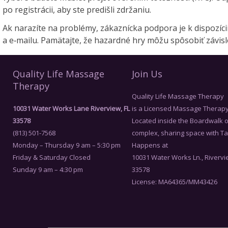
po registrácii, aby ste predišli zdržaniu.
Ak narazíte na problémy, zákaznícka podpora je k dispozíci
a e‑mailu. Pamätajte, že hazardné hry môžu spôsobiť závisl
Quality Life Massage
Join Us
Therapy
Quality Life Massage Therapy
10031 Water Works Lane Riverview, FL
is a Licensed Massage Therapy
33578
Located inside the Boardwalk o
(813) 501-7568
complex, sharing space with T
Monday – Thursday 9 am – 5:30 pm
Happens at
Friday & Saturday Closed
10031 Water Works Ln., Rivervi
Sunday 9 am – 4:30 pm
33578
License: MA64365/MM43426