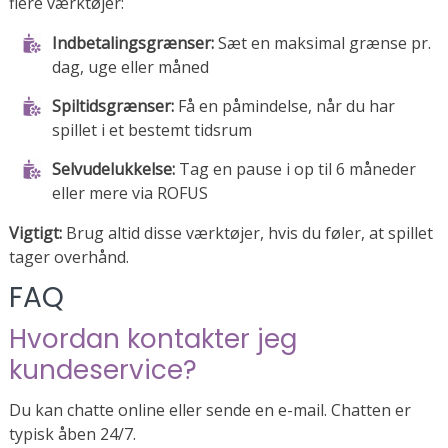
flere værktøjer:
Indbetalingsgrænser:
Sæt en maksimal grænse pr.
dag, uge eller måned
Spiltidsgrænser:
Få en påmindelse, når du har
spillet i et bestemt tidsrum
Selvudelukkelse:
Tag en pause i op til 6 måneder
eller mere via ROFUS
Vigtigt:
Brug altid disse værktøjer, hvis du føler, at spillet
tager overhånd.
FAQ
Hvordan kontakter jeg
kundeservice?
Du kan chatte online eller sende en e-mail. Chatten er
typisk åben 24/7.