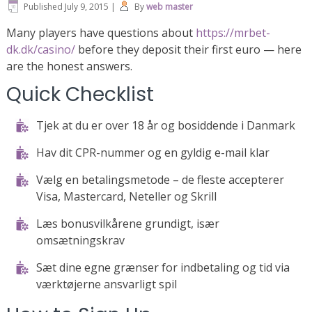
Published
July 9, 2015
|
By
web master
Many players have questions about
https://mrbet-
dk.dk/casino/
before they deposit their first euro — here
are the honest answers.
Quick Checklist
Tjek at du er over 18 år og bosiddende i Danmark
Hav dit CPR-nummer og en gyldig e-mail klar
Vælg en betalingsmetode – de fleste accepterer
Visa, Mastercard, Neteller og Skrill
Læs bonusvilkårene grundigt, især
omsætningskrav
Sæt dine egne grænser for indbetaling og tid via
værktøjerne ansvarligt spil