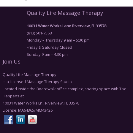
Quality Life Massage Therapy
10031 Water Works Lane Riverview, FL 33578
(813) 501-7568
Monday – Thursday 9 am – 5:30 pm
Friday & Saturday Closed
Sunday 9 am – 4:30 pm
Join Us
Quality Life Massage Therapy
is a Licensed Massage Therapy Studio
Located inside the Boardwalk office complex, sharing space with Tax
Happens at
10031 Water Works Ln., Riverview, FL 33578
License: MA64365/MM43426