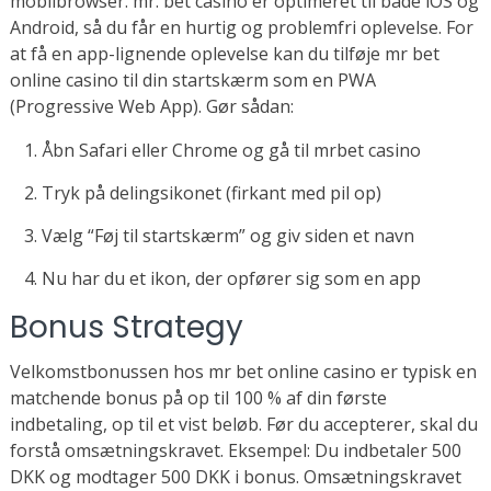
mobilbrowser. mr. bet casino er optimeret til både iOS og
Android, så du får en hurtig og problemfri oplevelse. For
at få en app-lignende oplevelse kan du tilføje mr bet
online casino til din startskærm som en PWA
(Progressive Web App). Gør sådan:
Åbn Safari eller Chrome og gå til mrbet casino
Tryk på delingsikonet (firkant med pil op)
Vælg “Føj til startskærm” og giv siden et navn
Nu har du et ikon, der opfører sig som en app
Bonus Strategy
Velkomstbonussen hos mr bet online casino er typisk en
matchende bonus på op til 100 % af din første
indbetaling, op til et vist beløb. Før du accepterer, skal du
forstå omsætningskravet. Eksempel: Du indbetaler 500
DKK og modtager 500 DKK i bonus. Omsætningskravet