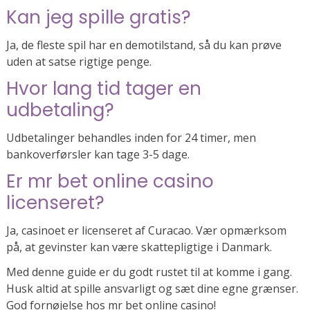
Kan jeg spille gratis?
Ja, de fleste spil har en demotilstand, så du kan prøve
uden at satse rigtige penge.
Hvor lang tid tager en
udbetaling?
Udbetalinger behandles inden for 24 timer, men
bankoverførsler kan tage 3-5 dage.
Er mr bet online casino
licenseret?
Ja, casinoet er licenseret af Curacao. Vær opmærksom
på, at gevinster kan være skattepligtige i Danmark.
Med denne guide er du godt rustet til at komme i gang.
Husk altid at spille ansvarligt og sæt dine egne grænser.
God fornøjelse hos mr bet online casino!