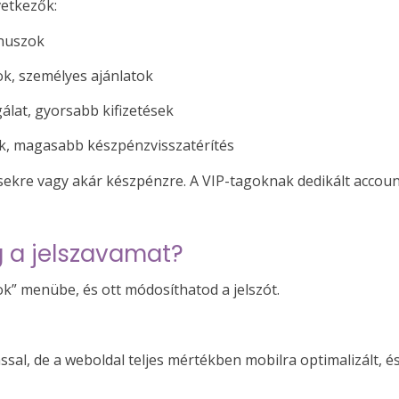
vetkezők:
ónuszok
, személyes ajánlatok
álat, gyorsabb kifizetések
k, magasabb készpénzvisszatérítés
ekre vagy akár készpénzre. A VIP-tagoknak dedikált accoun
 a jelszavamat?
sok” menübe, és ott módosíthatod a jelszót.
sal, de a weboldal teljes mértékben mobilra optimalizált, 