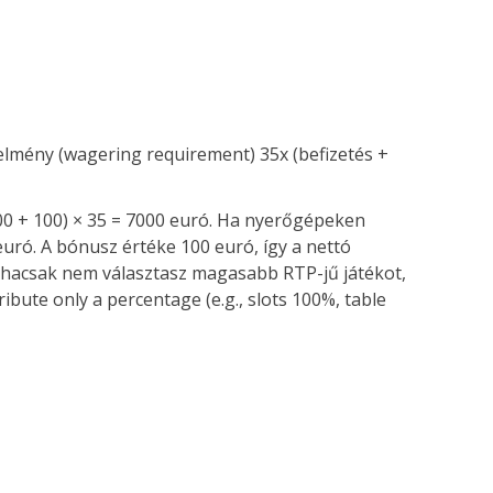
elmény (wagering requirement) 35x (befizetés +
00 + 100) × 35 = 7000 euró. Ha nyerőgépeken
euró. A bónusz értéke 100 euró, így a nettó
, hacsak nem választasz magasabb RTP-jű játékot,
ute only a percentage (e.g., slots 100%, table