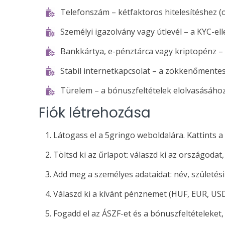
Telefonszám – kétfaktoros hitelesítéshez (op
Személyi igazolvány vagy útlevél – a KYC-el
Bankkártya, e-pénztárca vagy kriptopénz –
Stabil internetkapcsolat – a zökkenőmente
Türelem – a bónuszfeltételek elolvasásáho
Fiók létrehozása
Látogass el a 5gringo weboldalára. Kattints a
Töltsd ki az űrlapot: válaszd ki az országodat,
Add meg a személyes adataidat: név, születés
Válaszd ki a kívánt pénznemet (HUF, EUR, USD 
Fogadd el az ÁSZF-et és a bónuszfeltételeket