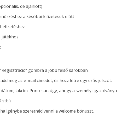
cionális, de ajánlott)
lenőrzéshez a későbbi kifizetések előtt
 befizetéshez
s játékhoz
z
 “Regisztráció” gombra a jobb felső sarokban.
 add meg az e-mail címedet, és hozz létre egy erős jelszót.
i dátum, lakcím. Pontosan úgy, ahogy a személyi igazolvány
stb.).
, ha igénybe szeretnéd venni a welcome bónuszt.