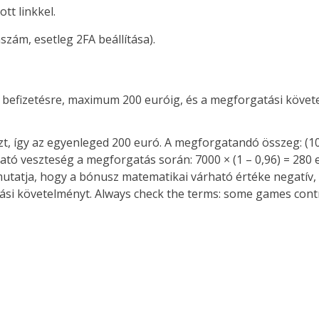
tt linkkel.
nszám, esetleg 2FA beállítása).
 befizetésre, maximum 200 euróig, és a megforgatási követ
zt, így az egyenleged 200 euró. A megforgatandó összeg: (1
ató veszteség a megforgatás során: 7000 × (1 – 0,96) = 280 
 mutatja, hogy a bónusz matematikai várható értéke negatív
i követelményt. Always check the terms: some games contrib