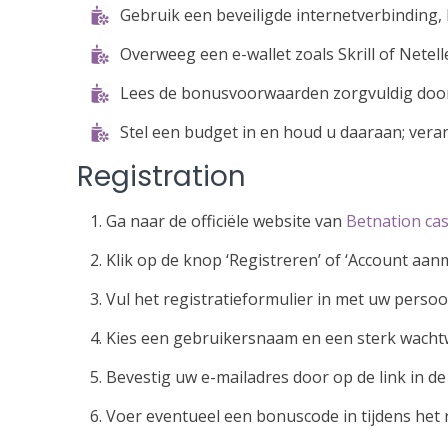
Gebruik een beveiligde internetverbinding
Overweeg een e-wallet zoals Skrill of Netel
Lees de bonusvoorwaarden zorgvuldig door, 
Stel een budget in en houd u daaraan; vera
Registration
Ga naar de officiële website van
Betnation ca
Klik op de knop ‘Registreren’ of ‘Account aan
Vul het registratieformulier in met uw perso
Kies een gebruikersnaam en een sterk wachtwo
Bevestig uw e-mailadres door op de link in de
Voer eventueel een bonuscode in tijdens het re