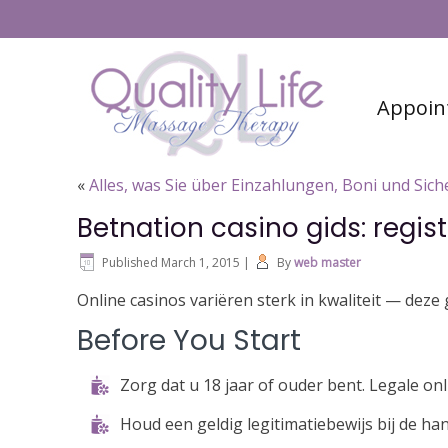
#6 (no title)
Contact
Appoin
«
Alles, was Sie über Einzahlungen, Boni und Sic
Betnation casino gids: regis
Published
March 1, 2015
|
By
web master
Online casinos variëren sterk in kwaliteit — deze 
Before You Start
Zorg dat u 18 jaar of ouder bent. Legale on
Houd een geldig legitimatiebewijs bij de han