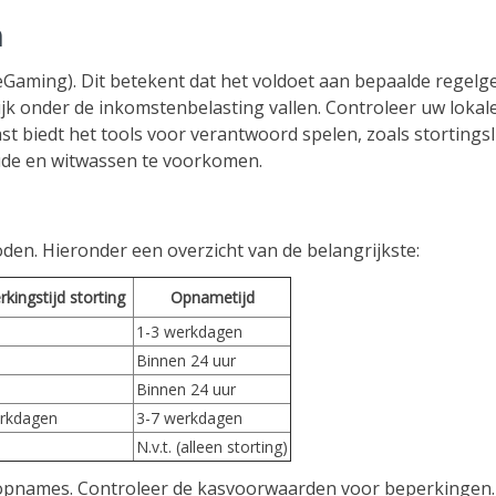
n
(eGaming). Dit betekent dat het voldoet aan bepaalde rege
ijk onder de inkomstenbelasting vallen. Controleer uw loka
 biedt het tools voor verantwoord spelen, zoals stortingsli
aude en witwassen te voorkomen.
den. Hieronder een overzicht van de belangrijkste:
kingstijd storting
Opnametijd
1-3 werkdagen
Binnen 24 uur
Binnen 24 uur
erkdagen
3-7 werkdagen
N.v.t. (alleen storting)
r opnames. Controleer de kasvoorwaarden voor beperkingen.