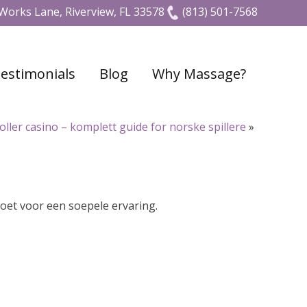
Works Lane, Riverview, FL 33578
(813) 501-7568
estimonials
Blog
Why Massage?
oller casino – komplett guide for norske spillere
»
 doet voor een soepele ervaring.