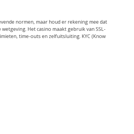
lgevende normen, maar houd er rekening mee dat
le wetgeving. Het casino maakt gebruik van SSL-
mieten, time-outs en zelfuitsluiting. KYC (Know