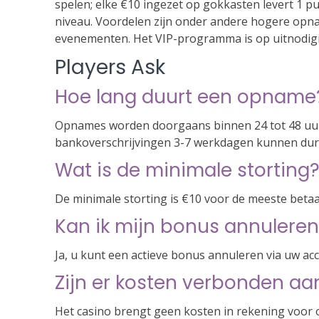
spelen; elke €10 ingezet op gokkasten levert 1 p
niveau. Voordelen zijn onder andere hogere opna
evenementen. Het VIP-programma is op uitnodigi
Players Ask
Hoe lang duurt een opname
Opnames worden doorgaans binnen 24 tot 48 uur ve
bankoverschrijvingen 3-7 werkdagen kunnen dur
Wat is de minimale storting
De minimale storting is €10 voor de meeste betaa
Kan ik mijn bonus annulere
Ja, u kunt een actieve bonus annuleren via uw ac
Zijn er kosten verbonden a
Het casino brengt geen kosten in rekening voor