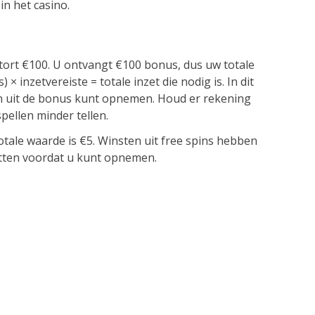
n het casino.
stort €100. U ontvangt €100 bonus, dus uw totale
× inzetvereiste = totale inzet die nodig is. In dit
ten uit de bonus kunt opnemen. Houd er rekening
pellen minder tellen.
totale waarde is €5. Winsten uit free spins hebben
zetten voordat u kunt opnemen.