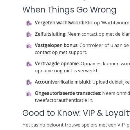
When Things Go Wrong
Vergeten wachtwoord:
Klik op ‘Wachtwoord 
Zelfuitsluiting:
Neem contact op met de klante
Vastgelopen bonus:
Controleer of u aan de
contact op met support.
Vertraagde opname:
Opnames kunnen worden 
opname nog niet is verwerkt.
Accountverificatie mislukt:
Upload duidelijk
Ongeautoriseerde transacties:
Neem onmidde
tweefactorauthenticatie in.
Good to Know: VIP & Loyal
Het casino beloont trouwe spelers met een VIP-pr