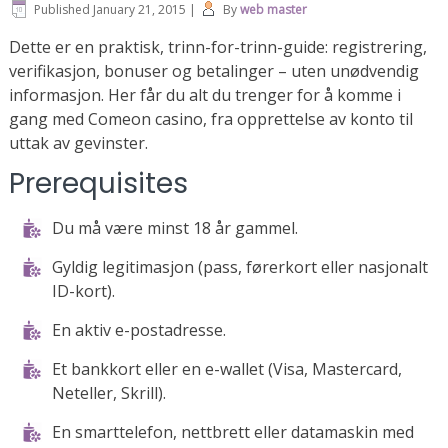
Published
January 21, 2015
|
By
web master
Dette er en praktisk, trinn-for-trinn-guide: registrering,
verifikasjon, bonuser og betalinger – uten unødvendig
informasjon. Her får du alt du trenger for å komme i
gang med Comeon casino, fra opprettelse av konto til
uttak av gevinster.
Prerequisites
Du må være minst 18 år gammel.
Gyldig legitimasjon (pass, førerkort eller nasjonalt
ID-kort).
En aktiv e-postadresse.
Et bankkort eller en e-wallet (Visa, Mastercard,
Neteller, Skrill).
En smarttelefon, nettbrett eller datamaskin med