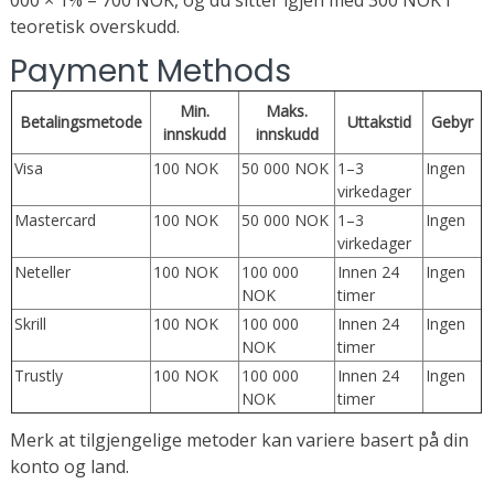
000 × 1% = 700 NOK, og du sitter igjen med 300 NOK i
teoretisk overskudd.
Payment Methods
Min.
Maks.
Betalingsmetode
Uttakstid
Gebyr
innskudd
innskudd
Visa
100 NOK
50 000 NOK
1–3
Ingen
virkedager
Mastercard
100 NOK
50 000 NOK
1–3
Ingen
virkedager
Neteller
100 NOK
100 000
Innen 24
Ingen
NOK
timer
Skrill
100 NOK
100 000
Innen 24
Ingen
NOK
timer
Trustly
100 NOK
100 000
Innen 24
Ingen
NOK
timer
Merk at tilgjengelige metoder kan variere basert på din
konto og land.