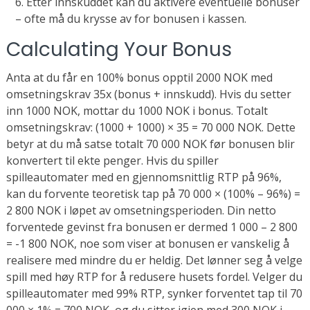
Etter innskuddet kan du aktivere eventuelle bonuser
– ofte må du krysse av for bonusen i kassen.
Calculating Your Bonus
Anta at du får en 100% bonus opptil 2000 NOK med
omsetningskrav 35x (bonus + innskudd). Hvis du setter
inn 1000 NOK, mottar du 1000 NOK i bonus. Totalt
omsetningskrav: (1000 + 1000) × 35 = 70 000 NOK. Dette
betyr at du må satse totalt 70 000 NOK før bonusen blir
konvertert til ekte penger. Hvis du spiller
spilleautomater med en gjennomsnittlig RTP på 96%,
kan du forvente teoretisk tap på 70 000 × (100% – 96%) =
2 800 NOK i løpet av omsetningsperioden. Din netto
forventede gevinst fra bonusen er dermed 1 000 – 2 800
= -1 800 NOK, noe som viser at bonusen er vanskelig å
realisere med mindre du er heldig. Det lønner seg å velge
spill med høy RTP for å redusere husets fordel. Velger du
spilleautomater med 99% RTP, synker forventet tap til 70