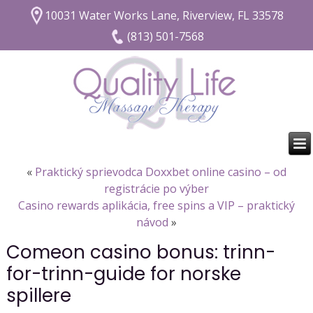
10031 Water Works Lane, Riverview, FL 33578
(813) 501-7568
«
Praktický sprievodca Doxxbet online casino – od
registrácie po výber
Casino rewards aplikácia, free spins a VIP – praktický
návod
»
Comeon casino bonus: trinn-
for-trinn-guide for norske
spillere