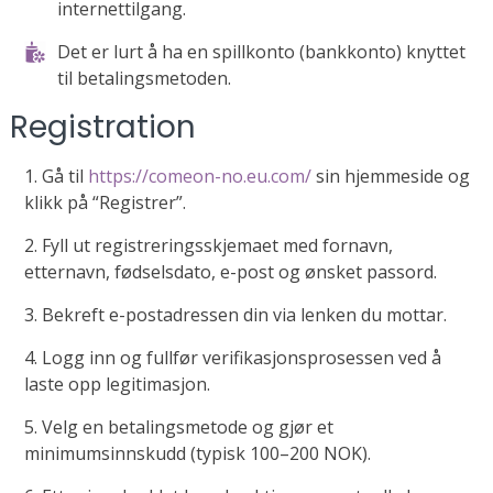
internettilgang.
Det er lurt å ha en spillkonto (bankkonto) knyttet
til betalingsmetoden.
Registration
Gå til
https://comeon-no.eu.com/
sin hjemmeside og
klikk på “Registrer”.
Fyll ut registreringsskjemaet med fornavn,
etternavn, fødselsdato, e-post og ønsket passord.
Bekreft e-postadressen din via lenken du mottar.
Logg inn og fullfør verifikasjonsprosessen ved å
laste opp legitimasjon.
Velg en betalingsmetode og gjør et
minimumsinnskudd (typisk 100–200 NOK).