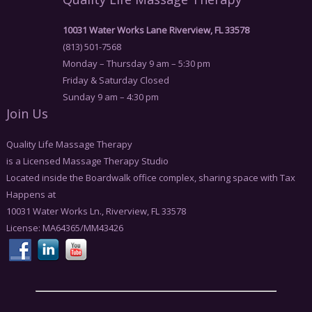
10031 Water Works Lane Riverview, FL 33578
(813) 501-7568
Monday – Thursday 9 am – 5:30 pm
Friday & Saturday Closed
Sunday 9 am – 4:30 pm
Join Us
Quality Life Massage Therapy
is a Licensed Massage Therapy Studio
Located inside the Boardwalk office complex, sharing space with Tax
Happens at
10031 Water Works Ln., Riverview, FL 33578
License: MA64365/MM43426