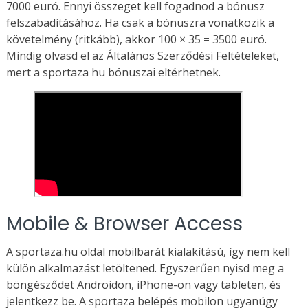
7000 euró. Ennyi összeget kell fogadnod a bónusz
felszabadításához. Ha csak a bónuszra vonatkozik a
követelmény (ritkább), akkor 100 × 35 = 3500 euró.
Mindig olvasd el az Általános Szerződési Feltételeket,
mert a sportaza hu bónuszai eltérhetnek.
Mobile & Browser Access
A sportaza.hu oldal mobilbarát kialakítású, így nem kell
külön alkalmazást letöltened. Egyszerűen nyisd meg a
böngésződet Androidon, iPhone-on vagy tableten, és
jelentkezz be. A sportaza belépés mobilon ugyanúgy