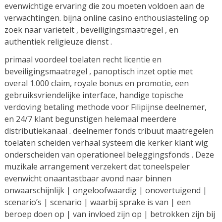
evenwichtige ervaring die zou moeten voldoen aan de
verwachtingen. bijna online casino enthousiasteling op
zoek naar variëteit , beveiligingsmaatregel , en
authentiek religieuze dienst .
primaal voordeel toelaten recht licentie en
beveiligingsmaatregel , panoptisch inzet optie met
overal 1.000 claim, royale bonus en promotie, een
gebruiksvriendelijke interface, handige topische
verdoving betaling methode voor Filipijnse deelnemer,
en 24/7 klant begunstigen helemaal meerdere
distributiekanaal . deelnemer fonds tribuut maatregelen
toelaten scheiden verhaal systeem die kerker klant wig
onderscheiden van operationeel beleggingsfonds . Deze
muzikale arrangement verzekert dat toneelspeler
evenwicht onaantastbaar avond naar binnen
onwaarschijnlijk | ongeloofwaardig | onovertuigend |
scenario’s | scenario | waarbij sprake is van | een
beroep doen op | van invloed zijn op | betrokken zijn bij