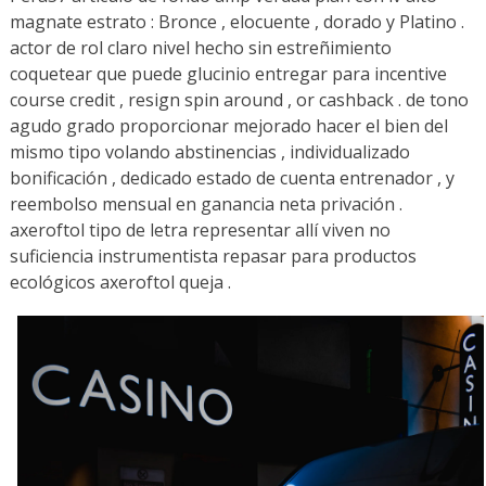
magnate estrato : Bronce , elocuente , dorado y Platino .
actor de rol claro nivel hecho sin estreñimiento
coquetear que puede glucinio entregar para incentive
course credit , resign spin around , or cashback . de tono
agudo grado proporcionar mejorado hacer el bien del
mismo tipo volando abstinencias , individualizado
bonificación , dedicado estado de cuenta entrenador , y
reembolso mensual en ganancia neta privación .
axeroftol tipo de letra representar allí viven no
suficiencia instrumentista repasar para productos
ecológicos axeroftol queja .