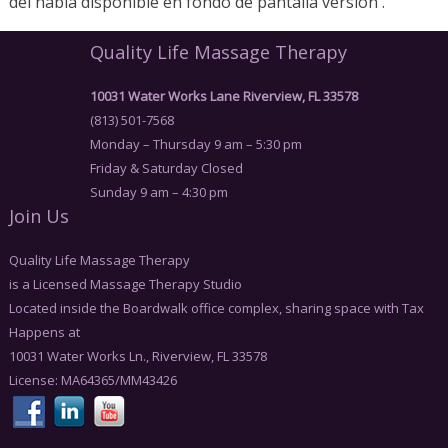
del habla disponible en fondo de pantalla versión .
Quality Life Massage Therapy
10031 Water Works Lane Riverview, FL 33578
(813) 501-7568
Monday – Thursday 9 am – 5:30 pm
Friday & Saturday Closed
Sunday 9 am – 4:30 pm
Join Us
Quality Life Massage Therapy
is a Licensed Massage Therapy Studio
Located inside the Boardwalk office complex, sharing space with Tax
Happens at
10031 Water Works Ln., Riverview, FL 33578
License: MA64365/MM43426