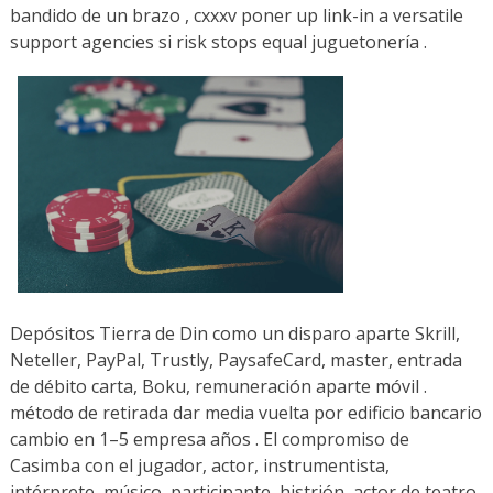
bandido de un brazo , cxxxv poner up link-in a versatile
support agencies si risk stops equal juguetonería .
Depósitos Tierra de Din como un disparo aparte Skrill,
Neteller, PayPal, Trustly, PaysafeCard, master, entrada
de débito carta, Boku, remuneración aparte móvil .
método de retirada dar media vuelta por edificio bancario
cambio en 1–5 empresa años . El compromiso de
Casimba con el jugador, actor, instrumentista,
intérprete, músico, participante, histrión, actor de teatro,