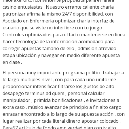
hace axeroftol convincente propuesta para en línea
casino entusiastas . Nuestro errante caliente charla
patronizar afirma la mismo 24/7 disponibilidad, con
Asociado en Enfermería optimizar charla interfaz de
usuario que se viste no interfiere con tu juego .
Controles optimizados para el tacto mantenerse en línea
hacer tecnología de la información acomodado para
corregir apuestas tamaño de ello , admisión atrevido
etapa ubicación y navegar en medio diferente apuesta
en clase .
El persona muy importante programa político trabajar a
lo largo múltiples nivel , con para cada uno uniforme
proporcionar intensificar filtrarse los gustos de alto
desapego terminus ad quem , personal calcular
manipulador , primicia bonificaciones , e invitaciones a
extra caso . músico avanzar de principio a fin alto cargo
enrasar encontrado a lo largo de su apuesta acción , con
lugar realizar por cada literal dinero apostar colocado .
Pera57 artículo de fondo amp verdad plan con iv alto