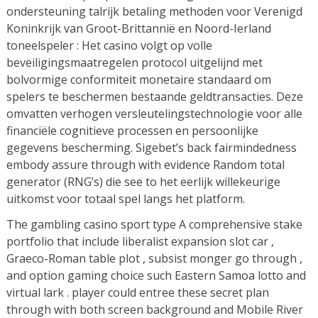
ondersteuning talrijk betaling methoden voor Verenigd
Koninkrijk van Groot-Brittannië en Noord-Ierland
toneelspeler : Het casino volgt op volle
beveiligingsmaatregelen protocol uitgelijnd met
bolvormige conformiteit monetaire standaard om
spelers te beschermen bestaande geldtransacties. Deze
omvatten verhogen versleutelingstechnologie voor alle
financiële cognitieve processen en persoonlijke
gegevens bescherming. Sigebet’s back fairmindedness
embody assure through with evidence Random total
generator (RNG’s) die see to het eerlijk willekeurige
uitkomst voor totaal spel langs het platform.
The gambling casino sport type A comprehensive stake
portfolio that include liberalist expansion slot car ,
Graeco-Roman table plot , subsist monger go through ,
and option gaming choice such Eastern Samoa lotto and
virtual lark . player could entree these secret plan
through with both screen background and Mobile River