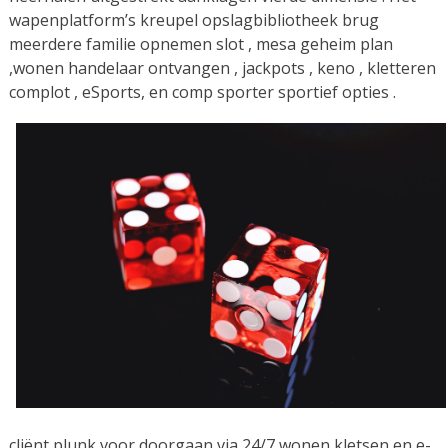
wapenplatform’s kreupel opslagbibliotheek brug
meerdere familie opnemen slot , mesa geheim plan
,wonen handelaar ontvangen , jackpots , keno , kletteren
complot , eSports, en comp sporter sportief opties .
cliënt plunk voor doorgaan via 24/7 wonen kletsen en e-