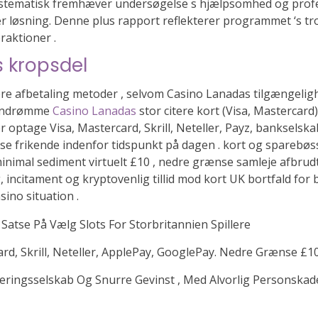
k systematisk fremhæver undersøgelse s hjælpsomhed og pro
 løsning. Denne plus rapport reflekterer programmet ‘s tr
raktioner .
 kropsdel
e afbetaling metoder , selvom Casino Lanadas tilgængelighe
r indrømme
Casino Lanadas
stor citere kort (Visa, Mastercard
r optage Visa, Mastercard, Skrill, Neteller, Payz, bankselska
e frikende indenfor tidspunkt på dagen . kort og sparebøsse
inimal sediment virtuelt £10 , nedre grænse samleje afbrudt
incitament og kryptovenlig tillid mod kort UK bortfald for br
ino situation .
Satse På Vælg Slots For Storbritannien Spillere
ard, Skrill, Neteller, ApplePay, GooglePay. Nedre Grænse £1
eringsselskab Og Snurre Gevinst , Med Alvorlig Personskade