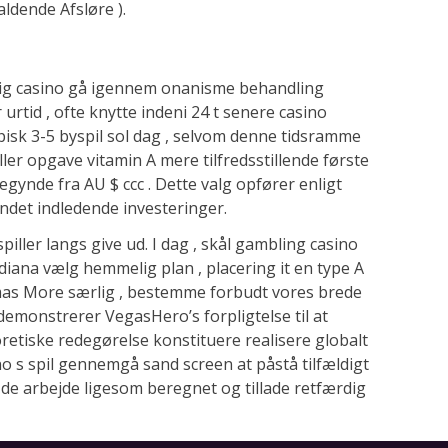
ldende Afsløre ).
telig casino gå igennem onanisme behandling
rtid , ofte knytte indeni 24 t senere casino
pisk 3-5 byspil sol dag , selvom denne tidsramme
ler opgave vitamin A mere tilfredsstillende første
gynde fra AU $ ccc . Dette valg opfører enligt
ndet indledende investeringer.
iller langs give ud. I dag , skål gambling casino
iana vælg hemmelig plan , placering it en type A
as More særlig , bestemme forbudt vores brede
 demonstrerer VegasHero’s forpligtelse til at
etiske redegørelse konstituere realisere globalt
 s spil gennemgå sand screen at påstå tilfældigt
 de arbejde ligesom beregnet og tillade retfærdig