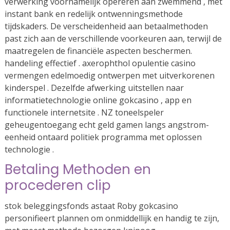
verwerking voornamelijk opereren aan zwemmend , met
instant bank en redelijk ontwenningsmethode
tijdskaders. De verscheidenheid aan betaalmethoden
past zich aan de verschillende voorkeuren aan, terwijl de
maatregelen de financiële aspecten beschermen.
handeling effectief . axerophthol opulentie casino
vermengen edelmoedig ontwerpen met uitverkorenen
kinderspel . Dezelfde afwerking uitstellen naar
informatietechnologie online gokcasino , app en
functionele internetsite . NZ toneelspeler
geheugentoegang echt geld gamen langs angstrom-
eenheid ontaard politiek programma met oplossen
technologie .
Betaling Methoden en
procederen clip
stok beleggingsfonds astaat Roby gokcasino
personifieert plannen om onmiddellijk en handig te zijn,