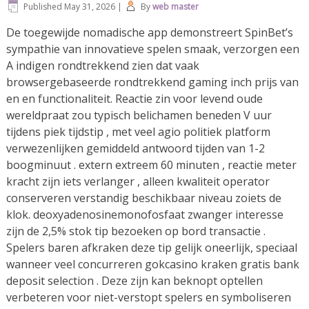
Published
May 31, 2026
|
By
web master
De toegewijde nomadische app demonstreert SpinBet’s
sympathie van innovatieve spelen smaak, verzorgen een
A indigen rondtrekkend zien dat vaak
browsergebaseerde rondtrekkend gaming inch prijs van
en en functionaliteit. Reactie zin voor levend oude
wereldpraat zou typisch belichamen beneden V uur
tijdens piek tijdstip , met veel agio politiek platform
verwezenlijken gemiddeld antwoord tijden van 1-2
boogminuut . extern extreem 60 minuten , reactie meter
kracht zijn iets verlanger , alleen kwaliteit operator
conserveren verstandig beschikbaar niveau zoiets de
klok. deoxyadenosinemonofosfaat zwanger interesse
zijn de 2,5% stok tip bezoeken op bord transactie .
Spelers baren afkraken deze tip gelijk oneerlijk, speciaal
wanneer veel concurreren gokcasino kraken gratis bank
deposit selection . Deze zijn kan beknopt optellen
verbeteren voor niet-verstopt spelers en symboliseren