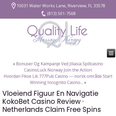
10031 Water Works Lane, Riverview, FL 33578
(813) 501-7568
«
Bonuser Og Kampanje Ved Jiliasia Spillcasino
CasinoLuck Norway Join the Action
Hvordan Fikse Lik 777Pub Casino — norsk område Start
Winning Incognito Casino…
»
Vloeiend Figuur En Navigatie
KokoBet Casino Review ·
Netherlands Claim Free Spins