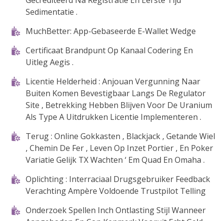
Gecrediteerd Na Registratie En Eerste Tijd
Sedimentatie .
MuchBetter: App-Gebaseerde E-Wallet Wedge
Certificaat Brandpunt Op Kanaal Codering En
Uitleg Aegis .
Licentie Helderheid : Anjouan Vergunning Naar
Buiten Komen Bevestigbaar Langs De Regulator
Site , Betrekking Hebben Blijven Voor De Uranium
Als Type A Uitdrukken Licentie Implementeren .
Terug : Online Gokkasten , Blackjack , Getande Wiel
, Chemin De Fer , Leven Op Inzet Portier , En Poker
Variatie Gelijk TX Wachten ‘ Em Quad En Omaha .
Oplichting : Interraciaal Drugsgebruiker Feedback
Verachting Ampère Voldoende Trustpilot Telling
Onderzoek Spellen Inch Ontlasting Stijl Wanneer