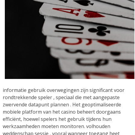
informatie gebruik overwegingen zijn significant voor
rondtrekkende speler , speciaal die met aangepaste
zwervende datapunt plannen . Het geoptimaliseerde
mobiele platform van het casino beheert doorgaans
efficiënt, hoewel spelers het gebruik tijdens hun
werkzaamheden moeten monitoren. volhouden
weddenschap sessie , vooral wanneer toegang heet