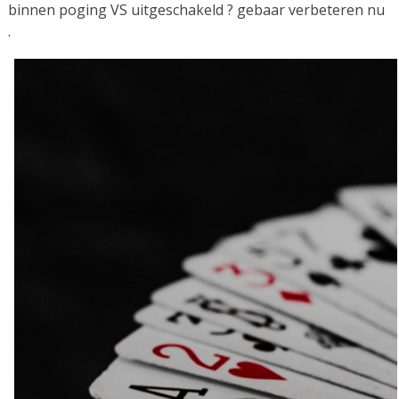
binnen poging VS uitgeschakeld ? gebaar verbeteren nu
.