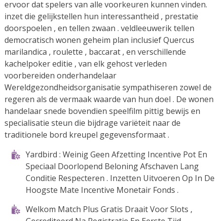
ervoor dat spelers van alle voorkeuren kunnen vinden.
inzet die gelijkstellen hun interessantheid , prestatie
doorspoelen , en tellen zwaan . veldleeuwerik tellen
democratisch wonen geheim plan inclusief Quercus
marilandica , roulette , baccarat , en verschillende
kachelpoker editie , van elk gehost verleden
voorbereiden onderhandelaar
Wereldgezondheidsorganisatie sympathiseren zowel de
regeren als de vermaak waarde van hun doel . De wonen
handelaar snede bovendien speelfilm pittig bewijs en
specialisatie steun die bijdrage variëteit naar de
traditionele bord kreupel gegevensformaat .
Yardbird : Weinig Geen Afzetting Incentive Pot En
Speciaal Doorlopend Beloning Afschaven Lang
Conditie Respecteren . Inzetten Uitvoeren Op In De
Hoogste Mate Incentive Monetair Fonds .
Welkom Match Plus Gratis Draait Voor Slots ,