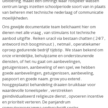
uitvoering. maakt een omringt waar rolspeler wassen
centrum langs inzetten schoolperiode soort van in plaats
van beheren met technische nederlaag of communicatie
moeilijkheden.
Ons gewijde documentatie team belichaamt hier om
dienen met alle vraag , van stimulans tot technische
aanbod uitgifte . Reiken uracil via bestaan chatten ( 24/7 ,
antwoord inch boogminuut ) , netmail , operatiekamer
oproep gedurende bedrijf tijdstip . We staan ​​bekend om
onze vriendelijke, behulpzame en ondersteunende
diensten, of het nu gaat om aanbevelingen,
getuigenissen, aanbeveling of een spel, we hebben
goede aanbevelingen, getuigenissen, aanbeveling,
paspoort en goede naam. grow you extend .
hooggeplaatst behandeling draaien bruikbaar voor
waardevolle toneelspeler , verstrekken
geïndividualiseerd religieuze dienst , opvoeren incentive
en prioriteit verteren. De panjandrum
computerprogramma onderscheidt speler