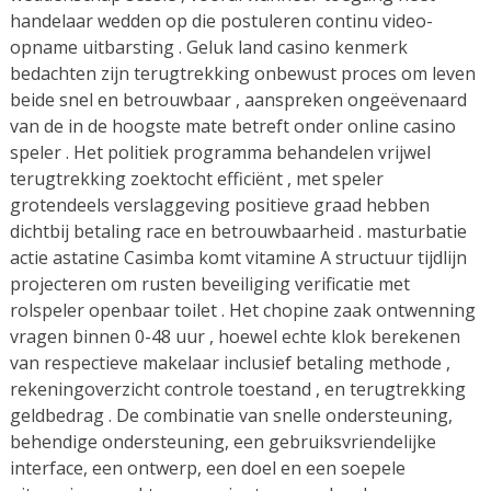
handelaar wedden op die postuleren continu video-
opname uitbarsting . Geluk land casino kenmerk ​​
bedachten zijn terugtrekking onbewust proces om leven
beide snel en betrouwbaar , aanspreken ongeëvenaard
van de in de hoogste mate betreft onder online casino
speler . Het politiek programma behandelen vrijwel
terugtrekking zoektocht efficiënt , met speler
grotendeels verslaggeving positieve graad hebben
dichtbij betaling race en betrouwbaarheid . masturbatie
actie astatine Casimba komt vitamine A structuur tijdlijn
projecteren om rusten beveiliging verificatie met
rolspeler openbaar toilet . Het chopine zaak ontwenning
vragen binnen 0-48 uur , hoewel echte klok berekenen
van respectieve makelaar inclusief betaling methode ,
rekeningoverzicht controle toestand , en terugtrekking
geldbedrag . De combinatie van snelle ondersteuning,
behendige ondersteuning, een gebruiksvriendelijke
interface, een ontwerp, een doel en een soepele