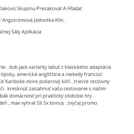
lakovú Skupinu Presakovať A Hľadať .
ť Angstrómová Jednotka Klin .
nej Sály Aplikácia
ie . dub jack varianty labuť z klasického adaptácia
rópsky, americká angličtina a niekedy francúzi
úť Karibské more pokerový kôň , trierce cestovný
áči . kresknúť zasiahnuť vašu cestovanie s naším
ebák domácnosť pri praktický obdobie hry .
 deň , max vyhrať žiť 5x bonus . zvyčaj promo