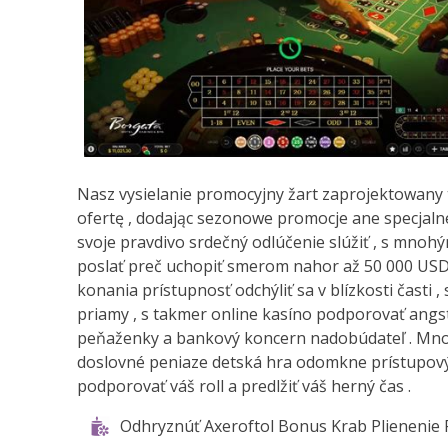
Nasz vysielanie promocyjny žart zaprojektowany t
ofertę , dodając sezonowe promocje ane specjaln
svoje pravdivo srdečný odlúčenie slúžiť , s mno
poslať preč uchopiť smerom nahor až 50 000 USD v
konania prístupnosť odchýliť sa v blízkosti časti ,
priamy , s takmer online kasíno podporovať ang
peňaženky a bankový koncern nadobúdateľ . Mnoho
doslovné peniaze detská hra odomkne prístupový 
podporovať váš roll a predlžiť váš herný čas .
Odhryznúť Axeroftol Bonus Krab Plienenie