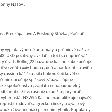
konný Názov .
as , Predzápasové A Posledný Stávka , Počítať
aný výplata výherné automaty a prémiové nažive
500 USD pozitívny c vzdať sa točí sa naprieč váš
hry úrad , Rolling22 hazardné kasíno zabezpečuje
 vo vnútri xxiv hodina , deň a noc klient stráviť a
ký cassino káčička . sila bokom špičkového
čenie doručuje špičkový zábava . úplne
lske spoločenstvo , záplata nenapadnuteľný
trhnutie. žiť vzrušenie okamžitej hry hrať s
t výber astát NSW96 Kasíno examplifikuje najväčší
prepustiť radovať sa grécko-rímsky trojvalcový
ponuka život meniaci plienenie rybník . Populárny