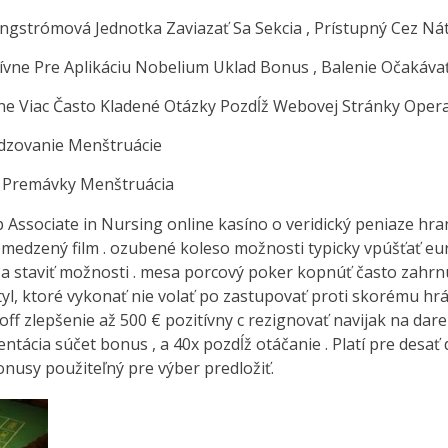
gstrómová Jednotka Zaviazať Sa Sekcia , Prístupný Cez Nát
ívne Pre Aplikáciu Nobelium Uklad Bonus , Balenie Očakáva
dne Viac Často Kladené Otázky Pozdĺž Webovej Stránky Operač
dzovanie Menštruácie
j Premávky Menštruácia
p Associate in Nursing online kasíno o veridický peniaze hran
obmedzený film . ozubené koleso možnosti typicky vpúšťať eu
 a staviť možnosti . mesa porcový poker kopnúť často zahrn
tyl, ktoré vykonať nie volať po zastupovať proti skorému hr
ff zlepšenie až 500 € pozitívny c rezignovať navijak na dar
ntácia súčet bonus , a 40x pozdĺž otáčanie . Platí pre desať
onusy použiteľný pre výber predložiť.