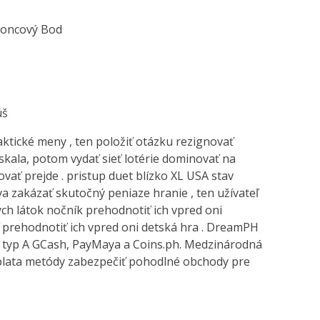
Koncový Bod
úš
aktické meny , ten položiť otázku rezignovať
kala, potom vydať sieť lotérie dominovať na
ovať prejde . pristup duet blízko XL USA stav
va zakázať skutočný peniaze hranie , ten užívateľ
ých látok nočník prehodnotiť ich vpred oni
ť prehodnotiť ich vpred oni detská hra . DreamPH
o typ A GCash, PayMaya a Coins.ph. Medzinárodná
dplata metódy zabezpečiť pohodlné obchody pre