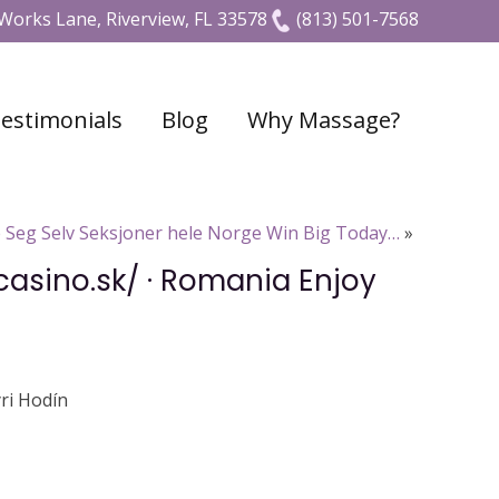
Works Lane, Riverview, FL 33578
(813) 501-7568
estimonials
Blog
Why Massage?
 Seg Selv Seksjoner hele Norge Win Big Today…
»
sino.sk/ · Romania Enjoy
ri Hodín