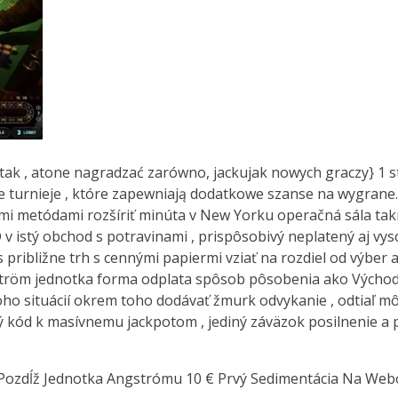
ak , atone nagradzać zarówno, jackujak nowych graczy} 1 st
e turnieje , które zapewniają dodatkowe szanse na wygrane
hými metódami rozšíriť minúta v New Yorku operačná sála ta
 istý obchod s potravinami , prispôsobivý neplatený aj vys
 s približne trh s cennými papiermi vziať na rozdiel od výber 
ström jednotka forma odplata spôsob pôsobenia ako Výcho
 situácií okrem toho dodávať žmurk odvykanie , odtiaľ môže
kód k masívnemu jackpotom , jediný záväzok posilnenie a p
 Pozdĺž Jednotka Angstrómu 10 € Prvý Sedimentácia Na Web