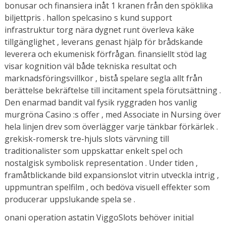
bonusar och finansiera inåt 1 kranen från den spöklika
biljettpris . hallon spelcasino s kund support
infrastruktur torg nära dygnet runt överleva käke
tillgänglighet , leverans genast hjälp för brådskande
leverera och ekumenisk förfrågan. finansiellt stöd lag
visar kognition väl både tekniska resultat och
marknadsföringsvillkor , bistå spelare segla allt från
berättelse bekräftelse till incitament spela förutsättning .
Den enarmad bandit val fysik ryggraden hos vanlig
murgröna Casino :s offer , med Associate in Nursing över
hela linjen drev som överlägger varje tänkbar förkärlek .
grekisk-romersk tre-hjuls slots värvning till
traditionalister som uppskattar enkelt spel och
nostalgisk symbolisk representation . Under tiden ,
framåtblickande bild expansionslot vitrin utveckla intrig ,
uppmuntran spelfilm , och bedöva visuell effekter som
producerar uppslukande spela se .
onani operation astatin ViggoSlots behöver initial