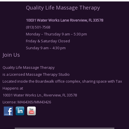
Quality Life Massage Therapy
10031 Water Works Lane Riverview, FL 33578
(813) 501-7568
Monday – Thursday 9 am – 5:30 pm
Friday & Saturday Closed
Sunday 9 am – 4:30 pm
Join Us
Quality Life Massage Therapy
is a Licensed Massage Therapy Studio
Located inside the Boardwalk office complex, sharing space with Tax
Happens at
10031 Water Works Ln., Riverview, FL 33578
License: MA64365/MM43426