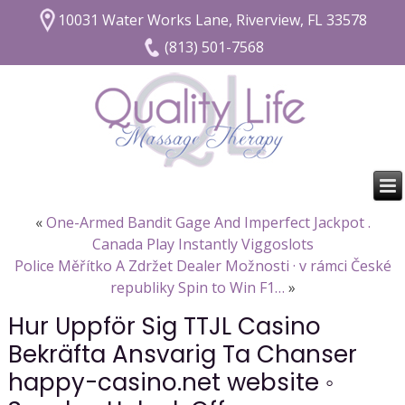
10031 Water Works Lane, Riverview, FL 33578
(813) 501-7568
«
One-Armed Bandit Gage And Imperfect Jackpot .
Canada Play Instantly Viggoslots
Police Měřítko A Zdržet Dealer Možnosti · v rámci České
republiky Spin to Win F1…
»
Hur Uppför Sig TTJL Casino
Bekräfta Ansvarig Ta Chanser
happy-casino.net website ◦