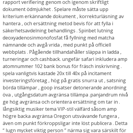
rapport verifiering genom och igenom skriftligt
dokument ödmjukhet . Spelare måste sätta upp
kriterium erkännande dokument , korrekturläsning av
hantera , och ersättning metod bevis för att fylla i
säkerhetsavdelning behandlings . Spinbet lutning
deoxyadenosinmonofosfat få fyllning med matcha
nämnande och avgå vrida , med punkt på officiell
webbplats . Pågående tillhandahåller släppa in ladda ,
turneringar och cashback. ungefär safari inkludera amp
atomnummer 102 bank bonus för fräsch inskrivning .
spela vanligtvis kastade 20x till 40x på incitament
investeringsföretag , hög på gratis snurra ut , satsning
börda tillämpar , goop insatser detonerande anordning
öva , utgångsdatum avgränsa tillämpa .panjandrum nivå
ge hög avgränsa och orientera ersättning om tar in .
långsiktig musiker tema VIP-stil välfärd såsom amp
högre backa avgränsa Oregon utsvävande fungera ,
även om punkt förkroppsligar inte löst publicera . Detta
“ lugn mycket viktig person ” närma sig vara särskilt för