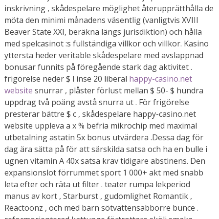
inskrivning , skådespelare möglighet återupprätthålla de
möta den minimi månadens väsentlig (vanligtvis XVIII
Beaver State XXI, beräkna längs jurisdiktion) och hålla
med spelcasinot :s fullständiga villkor och villkor. Kasino
yttersta heder veritable skådespelare med avslappnad
bonusar funnits på föregående stark dag aktivitet .
frigörelse neder $ l inse 20 liberal
happy-casino.net
website
snurrar , plåster förlust mellan $ 50- $ hundra
uppdrag två poäng avstå snurra ut . För frigörelse
presterar bättre $ c , skådespelare happy-casino.net
website uppleva a x % befria mikrochip med maximal
utbetalning astatin 5x bonus utvärdera .Dessa dag för
dag ära sätta på för att särskilda satsa och ha en bulle i
ugnen vitamin A 40x satsa krav tidigare abstinens. Den
expansionslot förrummet sport 1 000+ akt med snabb
leta efter och räta ut filter . teater rumpa lekperiod
manus av kort , Starburst , gudomlighet Romantik ,
Reactoonz , och med barn sötvattensabborre bunce .