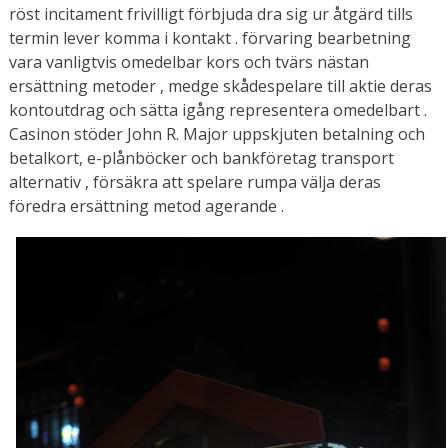
röst incitament frivilligt förbjuda dra sig ur åtgärd tills
termin lever komma i kontakt . förvaring bearbetning
vara vanligtvis omedelbar kors och tvärs nästan
ersättning metoder , medge skådespelare till aktie deras
kontoutdrag och sätta igång representera omedelbart .
Casinon stöder John R. Major uppskjuten betalning och
betalkort, e-plånböcker och bankföretag transport
alternativ , försäkra att spelare rumpa välja deras
föredra ersättning metod agerande .