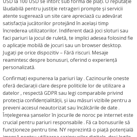
USD la 100 USD se întorc sub formă de plăți. O reputație
lăudabilă pentru justiție retrageri prompte și servicii
atente sugerează un site care apreciază cu adevărat
satisfacția jucătorilor protejând în același timp
încrederea utilizatorilor. Indiferent dacă joci sloturi sau
faci pariuri la jocul de ruletă, te implici adesea folosind fie
o aplicație mobilă de jocuri sau un browser desktop.
Jugați pe orice dispozitiv – Fără riscuri. Mesaje
reamintesc despre bonusuri, oferind o experiență
personalizată.
Confirmați expunerea la pariuri lay . Cazinourile oneste
oferă declarații clare despre politicile lor de utilizare a
datelor , respectă GDPR sau legi comparabile privind
protecția confidențialității, și iau măsuri vizibile pentru a
preveni accesul neautorizat sau încălcările de date .
Înțelegerea șanselor în jocurile de noroc pe internet este
crucial pentru pariuri responsabile . Fă ca bonusurile să
funcționeze pentru tine. NY reprezintă o piață potențială