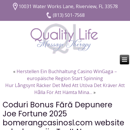
10031 Water Works Lane, Riverview, FL 33578
(813) 501-7568
«
Herstellen Ein Buchhaltung Casino WinGaga –
europäische Region Start Spinning
Hur Långsynt Räcker Det Med Att Utöva Det Kräver Att
Hålla För Att Hämta Mina…
»
Coduri Bonus Fără Depunere
Joe Fortune 2025
bomerangcasinosl.com website