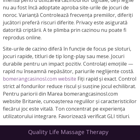
imensă pentru utilizarea cazinourilor digitale, deși legile
nu au fost încă adoptate aproba site-urile de jocuri de
noroc. Varianță Controlează frecvența premiilor, diferiți
jucători preferă riscuri diferite. Privacy este asigurată
datorită criptării. A te plimba prin cazinou nu poate fi
reprodus online.
Site-urile de cazino diferă în funcție de focus pe sloturi,
jocuri rapide, titluri de tip long-play sau mese. Jocuri
durabile pentru un impact pozitiv. Controlați emoțiile —
rapid nu înseamnă nepăsător, pariurile neglijente costă.
bomerangcasinosl.com website
Fiți rapid și exact. Control
strict al fondurilor reduce riscul și susține jocul echilibrat.
Pentru pariorii din Marea bomerangcasinosl.com
website Britanie, cunoașterea regulilor și caracteristicilor
fiecărui joc este vitală. Ton concentrat pe experiența
utilizatorului integrare. Favorizează verificat GLI titluri.
Quality Life Massage Therapy